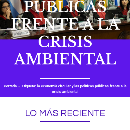
PÚBLICAS
FRENTE A LA
CRISIS
AMBIENTAL
Portada
Etiqueta: la economía circular y las políticas públicas frente a la
crisis ambiental
LO MÁS RECIENTE