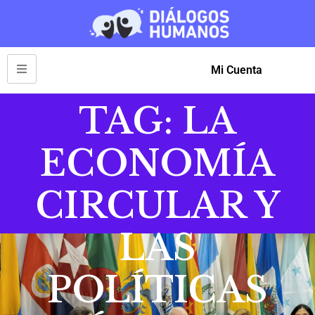
Mi Cuenta
TAG: LA
ECONOMÍA
CIRCULAR Y
LAS
POLÍTICAS