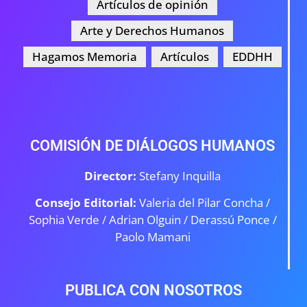
Artículos de opinión
Arte y Derechos Humanos
Hagamos Memoria
Artículos
EDDHH
COMISIÓN DE DIÁLOGOS HUMANOS
Director:
Stefany Inquilla
Consejo Editorial:
Valeria del Pilar Concha /
Sophia Verde /
Adrian Olguin / Derassú Ponce /
Paolo Mamani
PUBLICA CON NOSOTROS