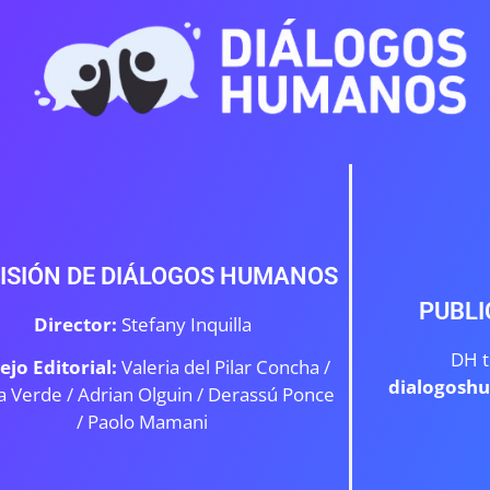
ISIÓN DE DIÁLOGOS HUMANOS
PUBLI
Director:
Stefany Inquilla
DH t
ejo Editorial:
Valeria del Pilar Concha /
dialogosh
a Verde /
Adrian Olguin / Derassú Ponce
/ Paolo Mamani