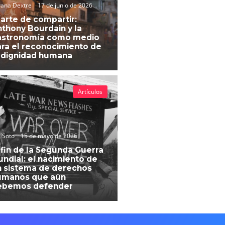
vana Dextre
17 de junio de 2026
 arte de compartir:
thony Bourdain y la
astronomía como medio
ra el reconocimiento de
 dignidad humana
Artículos
 Soto
15 de mayo de 2026
 fin de la Segunda Guerra
ndial: el nacimiento de
 sistema de derechos
umanos que aún
ebemos defender