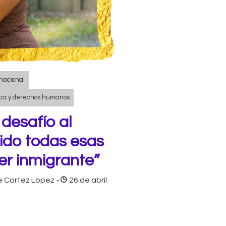
nacional
tica y derechos humanos
 desafío al
vido todas esas
r inmigrante”
e Cortez López
-
26 de abril