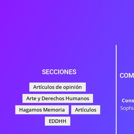
SECCIONES
COM
Artículos de opinión
Arte y Derechos Humanos
Cons
Sophi
Hagamos Memoria
Artículos
EDDHH