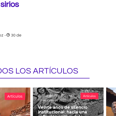
sirios
oz
-
30 de
OS LOS ARTÍCULOS
Valeria del Pilar Concha
Artículos
Artículos
19 de junio de 2026
Veinte años de silencio
institucional: hacia una