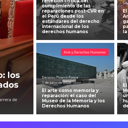
reflexión crítica del
Sil
cumplimiento de las
reparaciones post-CVR en
El
el Perú desde los
An
estándares del derecho
g
internacional de los
pa
derechos humanos
la
Arte y Derechos Humanos
: los
Derassu Pizarro Ponce
Luz
ados
1 de junio de 2026
El
El arte como memoria y
Mu
reparación: el caso del
un
arrera de
Museo de la Memoria y los
h
Derechos Humanos
d