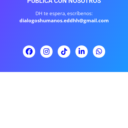
PUBLICA CON NOSOTROS
DH te espera, escríbenos:
dialogoshumanos.eddhh@gmail.com