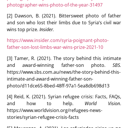
photographer-wins-photo-of-the-year-31497
[2] Dawson, B. (2021). Bittersweet photo of father
and son who lost their limbs due to Syria’s civil war
wins top prize.
Insider.
https://www.insider.com/syria-poignant-photo-
father-son-lost-limbs-war-wins-prize-2021-10
[3] Tamer, R. (2021). The story behind this intimate
and award-winning father-son photo.
SBS.
https://www.sbs.com.au/news/the-story-behind-this-
intimate-and-award-winning-father-son-
photo/d11dce65-8bed-48ff-97a1-5ea8db698d13
[4] Reid, K. (2021). Syrian refugee crisis: Facts, FAQs,
and how to help.
World Vision
.
https://www.worldvision.org/refugees-news-
stories/syrian-refugee-crisis-facts