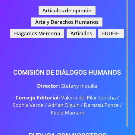
Artículos de opinión
Arte y Derechos Humanos
Hagamos Memoria
Artículos
EDDHH
COMISIÓN DE DIÁLOGOS HUMANOS
Director:
Stefany Inquilla
Consejo Editorial:
Valeria del Pilar Concha /
Sophia Verde /
Adrian Olguin / Derassú Ponce /
Paolo Mamani