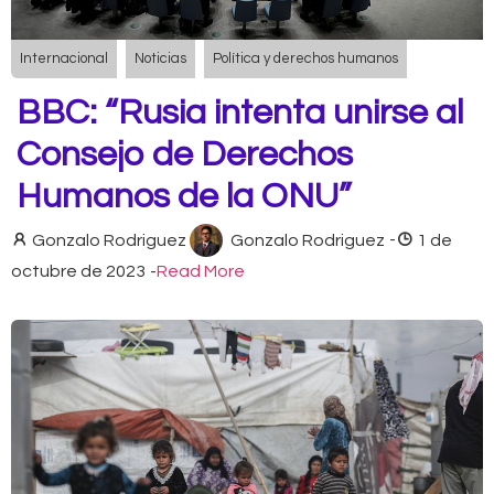
Internacional
Noticias
Política y derechos humanos
BBC: “Rusia intenta unirse al
Consejo de Derechos
Humanos de la ONU”
Gonzalo Rodriguez
Gonzalo Rodriguez
-
1 de
octubre de 2023
-
Read More