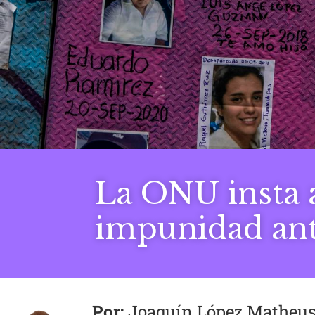
La ONU insta 
impunidad ant
Joaquín López Matheu