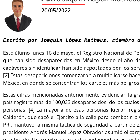
20/05/2022
Escrito por Joaquín López Matheus, miembro 
Este último lunes 16 de mayo, el Registro Nacional de P
que han sido desaparecidas en México desde el año de
cadáveres sin identificar han sido repostados por los ser
[2] Estas desapariciones comenzaron a multiplicarse hace 
México, en donde se concentran los carteles más peligroso
Estas cifras mencionadas anteriormente evidencian la gr
país registra más de 100,023 desaparecidos, de las cual
personas. [4] La mayoría de esas personas fueron regis
Calderón, que sacó el Ejército a la calle para combatir la
PRI, mantuvo la misma táctica de seguridad a partir de 
presidente Andrés Manuel López Obrador asumió el cargo e
mantenido. Un comité de expertos independientes de la