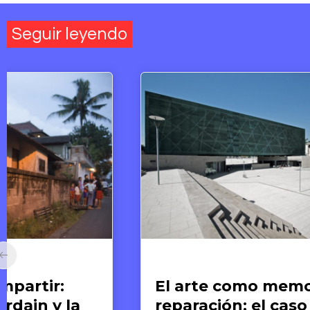
Seguir leyendo
Arte y Derechos Humanos
Ar
El arte como memoria y
E
reparación: el caso del
G