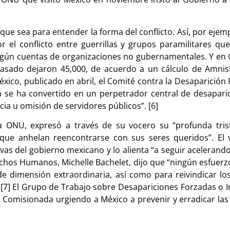
que sea para entender la forma del conflicto. Así, por eje
el conflicto entre guerrillas y grupos paramilitares que v
 según cuentas de organizaciones no gubernamentales. Y en 
pasado dejaron 45,000, de acuerdo a un cálculo de Amnist
éxico, publicado en abril, el Comité contra la Desaparició
da se ha convertido en un perpetrador central de desapari
ia u omisión de servidores públicos”. [6]
la ONU, expresó a través de su vocero su “profunda tris
as que anhelan reencontrarse con sus seres queridos”. E
vas del gobierno mexicano y lo alienta “a seguir acelerando 
echos Humanos, Michelle Bachelet, dijo que “ningún esfuer
 dimensión extraordinaria, así como para reivindicar los
”. [7] El Grupo de Trabajo sobre Desapariciones Forzadas o I
a Comisionada urgiendo a México a prevenir y erradicar la