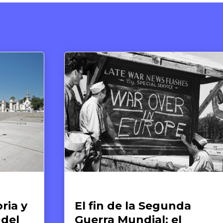
tículos
Artículos de op
l fin de la Segunda
Comunid
uerra Mundial: el
y derec