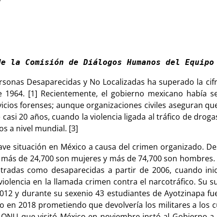
de la Comisión de Diálogos Humanos del Equipo
ersonas Desaparecidas y No Localizadas ha superado la ci
 1964. [1] Recientemente, el gobierno mexicano había s
vicios forenses; aunque organizaciones civiles aseguran que
casi 20 años, cuando la violencia ligada al tráfico de drog
s a nivel mundial. [3]
ave situación en México a causa del crimen organizado. D
es más de 24,700 son mujeres y más de 74,700 son hombres.
tradas como desaparecidas a partir de 2006, cuando inic
 violencia en la llamada crimen contra el narcotráfico. Su 
2012 y durante su sexenio 43 estudiantes de Ayotzinapa f
n 2018 prometiendo que devolvería los militares a los cua
 ONU que visitó México en noviembre instó al Gobierno a