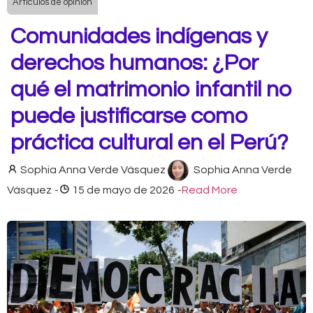
Artículos de opinión
Comunidades indígenas y
derechos humanos: ¿Por
qué el matrimonio infantil no
puede justificarse como
práctica cultural en el Perú?
Sophia Anna Verde Vásquez
Sophia Anna Verde
Vásquez
-
15 de mayo de 2026
-
Read More