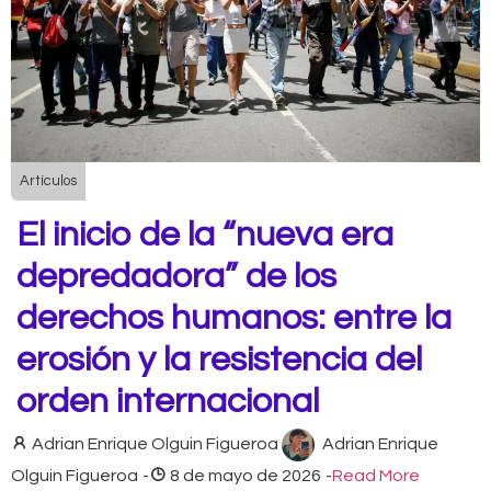
Artículos
El inicio de la “nueva era
depredadora” de los
derechos humanos: entre la
erosión y la resistencia del
orden internacional
Adrian Enrique Olguin Figueroa
Adrian Enrique
Olguin Figueroa
-
8 de mayo de 2026
-
Read More