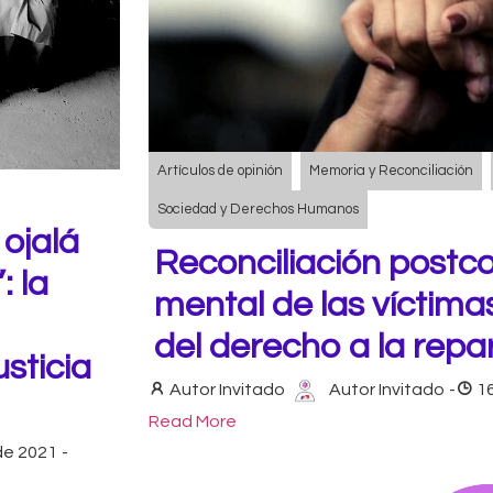
Artículos de opinión
Memoria y Reconciliación
Sociedad y Derechos Humanos
ojalá
Reconciliación postcon
: la
mental de las víctim
del derecho a la repa
usticia
Autor Invitado
Autor Invitado
-
1
Read More
de 2021
-