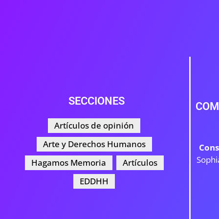
SECCIONES
COM
Artículos de opinión
Arte y Derechos Humanos
Cons
Sophi
Hagamos Memoria
Artículos
EDDHH