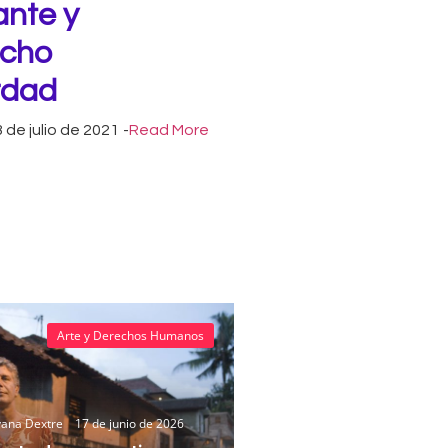
ante y
echo
erdad
 de julio de 2021
-
Read More
Arte y Derechos Humanos
vana Dextre
17 de junio de 2026