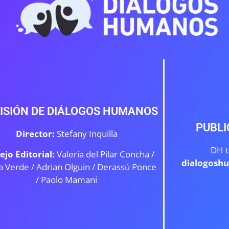
ISIÓN DE DIÁLOGOS HUMANOS
PUBLI
Director:
Stefany Inquilla
DH t
ejo Editorial:
Valeria del Pilar Concha /
dialogosh
a Verde /
Adrian Olguin / Derassú Ponce
/ Paolo Mamani