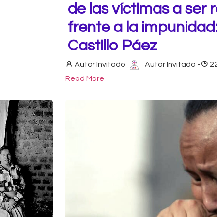
de las víctimas a ser
frente a la impunidad
Castillo Páez
Autor Invitado
Autor Invitado
-
2
Read More