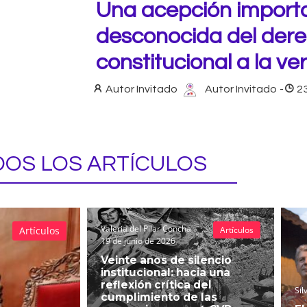
Una acepción import
desconocida del der
constitucional a la v
Autor Invitado
Autor Invitado
-
23
OS LOS ARTÍCULOS
Valeria del Pilar Concha
Artículos
Artículos
19 de junio de 2026
Veinte años de silencio
institucional: hacia una
reflexión crítica del
Sil
cumplimiento de las