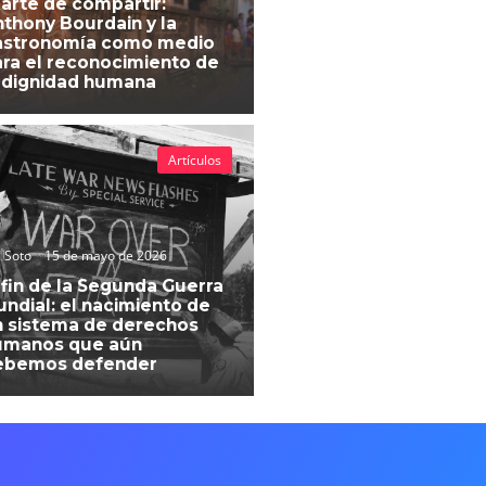
 arte de compartir:
thony Bourdain y la
astronomía como medio
ra el reconocimiento de
 dignidad humana
Artículos
 Soto
15 de mayo de 2026
 fin de la Segunda Guerra
ndial: el nacimiento de
 sistema de derechos
umanos que aún
ebemos defender