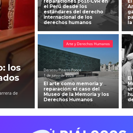
reparaciones post-CVR en
El
el Perú desde los
An
estándares del derecho
g
internacional de los
pa
derechos humanos
la
Arte y Derechos Humanos
: los
Derassu Pizarro Ponce
Luz
ados
1 de junio de 2026
El
El arte como memoria y
Mu
reparación: el caso del
un
arrera de
Museo de la Memoria y los
h
Derechos Humanos
d