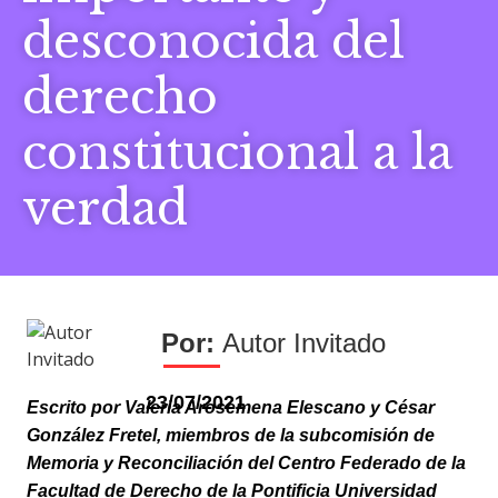
desconocida del
derecho
constitucional a la
verdad
Autor Invitado
23/07/2021
Escrito por Valeria Arosemena Elescano y César
González Fretel, miembros de la subcomisión de
Memoria y Reconciliación del Centro Federado de la
Facultad de Derecho de la Pontificia Universidad