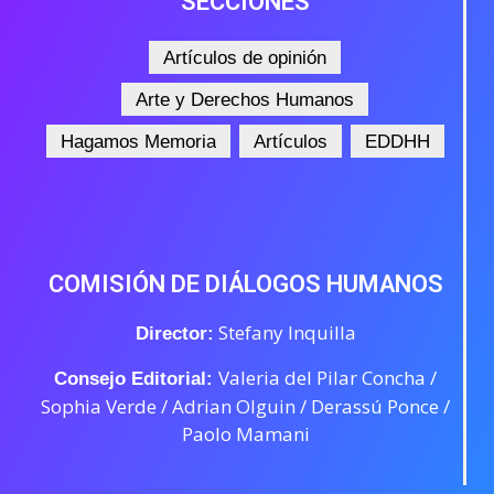
SECCIONES
Artículos de opinión
Arte y Derechos Humanos
Hagamos Memoria
Artículos
EDDHH
COMISIÓN DE DIÁLOGOS HUMANOS
Stefany Inquilla
Director:
Valeria del Pilar Concha /
Consejo Editorial:
Sophia Verde /
Adrian Olguin / Derassú Ponce /
Paolo Mamani