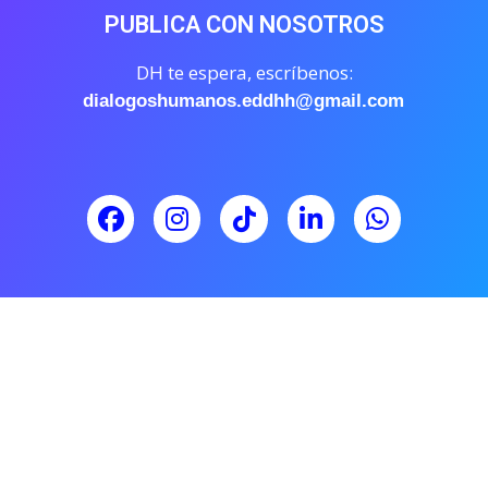
PUBLICA CON NOSOTROS
DH te espera, escríbenos:
dialogoshumanos.eddhh@gmail.com