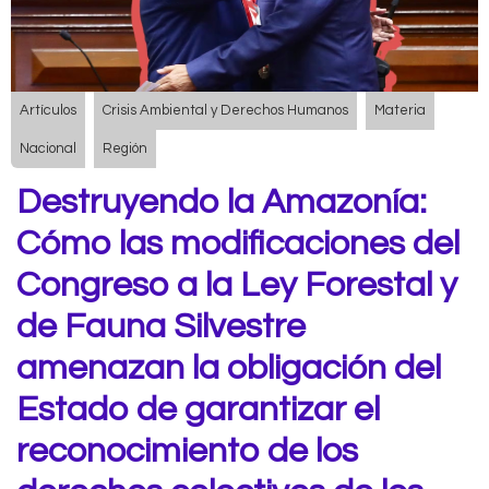
Artículos
Crisis Ambiental y Derechos Humanos
Materia
Nacional
Región
Destruyendo la Amazonía:
Cómo las modificaciones del
Congreso a la Ley Forestal y
de Fauna Silvestre
amenazan la obligación del
Estado de garantizar el
reconocimiento de los