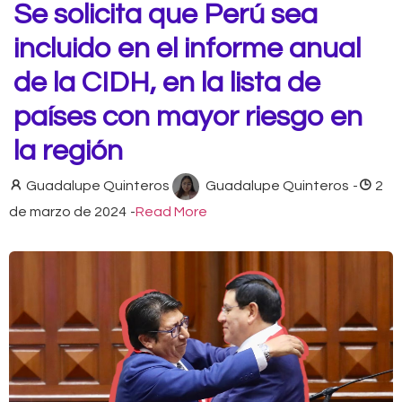
Se solicita que Perú sea
incluido en el informe anual
de la CIDH, en la lista de
países con mayor riesgo en
la región
Guadalupe Quinteros
Guadalupe Quinteros
-
2
de marzo de 2024
-
Read More