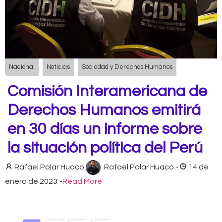
Nacional
Noticias
Sociedad y Derechos Humanos
Comisión Interamericana de
Derechos Humanos emitirá
en 30 días un informe sobre
la situación política del Perú
Rafael Polar Huaco
Rafael Polar Huaco
-
14 de
enero de 2023
-
Read More