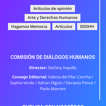
Artículos de opinión
Arte y Derechos Humanos
Hagamos Memoria
Artículos
EDDHH
COMISIÓN DE DIÁLOGOS HUMANOS
Director:
Stefany Inquilla
Consejo Editorial:
Valeria del Pilar Concha /
Sophia Verde /
Adrian Olguin / Derassú Ponce /
Paolo Mamani