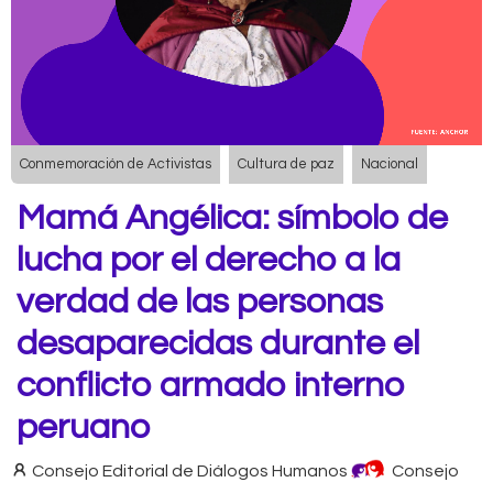
Conmemoración de Activistas
Cultura de paz
Nacional
Mamá Angélica: símbolo de
lucha por el derecho a la
verdad de las personas
desaparecidas durante el
conflicto armado interno
peruano
Consejo Editorial de Diálogos Humanos
Consejo