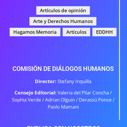
Artículos de opinión
Arte y Derechos Humanos
Hagamos Memoria
Artículos
EDDHH
COMISIÓN DE DIÁLOGOS HUMANOS
Director:
Stefany Inquilla
Consejo Editorial:
Valeria del Pilar Concha /
Sophia Verde /
Adrian Olguin / Derassú Ponce /
Paolo Mamani