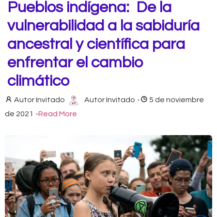
Pueblos indígena: De la
vulnerabilidad a la sabiduría
ancestral y científica para
enfrentar el cambio
climático
Autor Invitado
Autor Invitado
-
5 de noviembre
de 2021
-
Read More