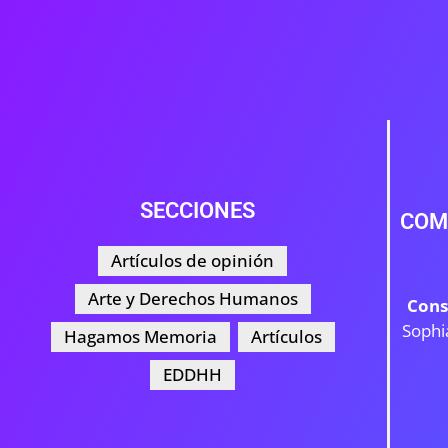
SECCIONES
COM
Artículos de opinión
Arte y Derechos Humanos
Cons
Sophi
Hagamos Memoria
Artículos
EDDHH