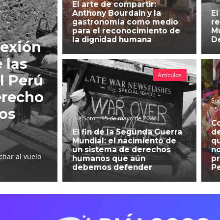
El arte de compartir:
Anthony Bourdain y la
El
gastronomía como medio
re
para el reconocimiento de
Mu
la dignidad humana
D
lexión
 las
Artículos
l Perú
erecho
So
15
hos
Luz Soto
15 de mayo de 2026
C
El fin de la Segunda Guerra
d
Mundial: el nacimiento de
qu
un sistema de derechos
no
char al vuelo
humanos que aún
pr
debemos defender
P