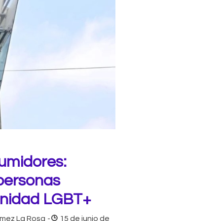
umidores:
 personas
unidad LGBT+
mez La Rosa
-
15 de junio de