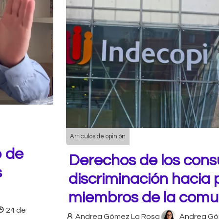
Artículos de opinión
o de
Derechos de los cons
s
discriminación hacia
miembros de la com
24 de
Andrea Gómez La Rosa
Andrea Gó