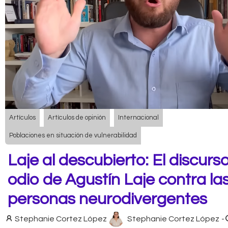
Artículos
Artículos de opinión
Internacional
Poblaciones en situación de vulnerabilidad
Laje al descubierto: El discurs
odio de Agustín Laje contra la
personas neurodivergentes
Stephanie Cortez López
Stephanie Cortez López
-