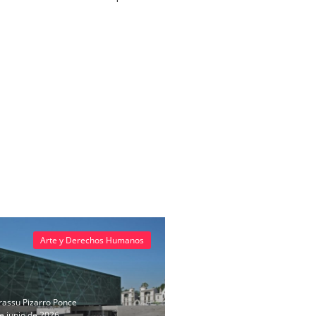
Arte y Derechos Humanos
assu Pizarro Ponce
e junio de 2026