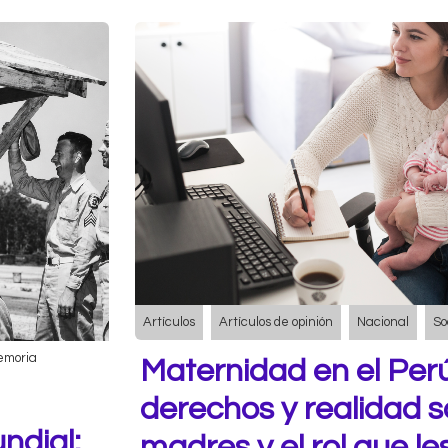
Artículos
Artículos de opinión
Nacional
So
emoria
Maternidad en el Perú
derechos y realidad s
ndial:
madres y el rol que le