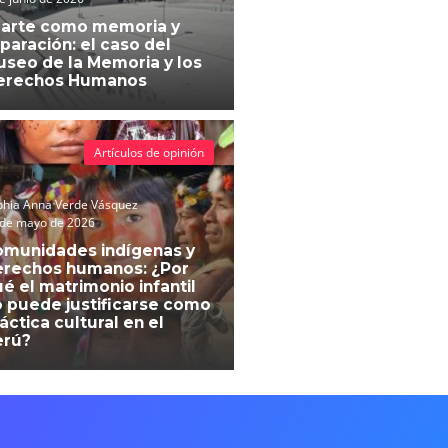
 arte como memoria y
paración: el caso del
seo de la Memoria y los
erechos Humanos
Artículos de opinión
phia Anna Verde Vásquez
 de mayo de 2026
omunidades indígenas y
erechos humanos: ¿Por
é el matrimonio infantil
 puede justificarse como
áctica cultural en el
erú?