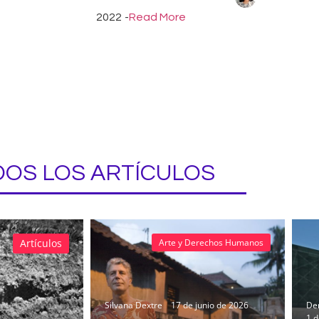
2022
-
Read More
OS LOS ARTÍCULOS
Artículos
Arte y Derechos Humanos
Silvana Dextre
17 de junio de 2026
Der
1 d