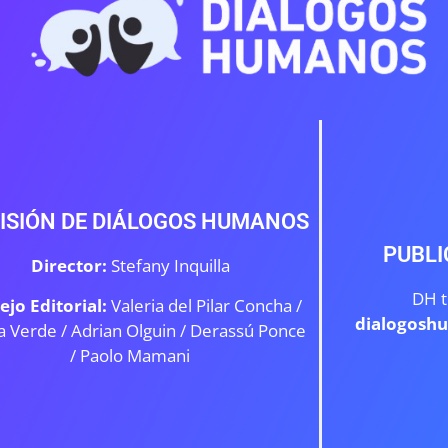
ISIÓN DE DIÁLOGOS HUMANOS
PUBLI
Director:
Stefany Inquilla
DH t
ejo Editorial:
Valeria del Pilar Concha /
dialogosh
a Verde /
Adrian Olguin / Derassú Ponce
/ Paolo Mamani