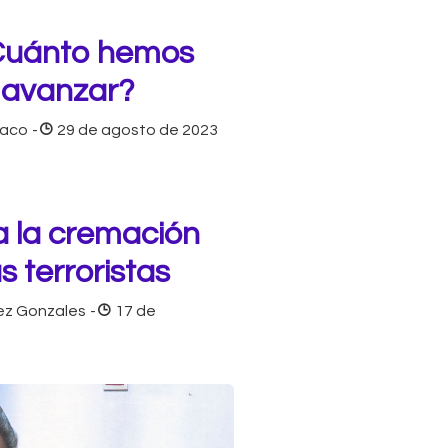
¿Cuánto hemos
 avanzar?
uaco
-
29 de agosto de 2023
 la cremación
s terroristas
ez Gonzales
-
17 de