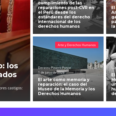
Sil
cumplimiento de las
reparaciones post-CVR en
El
el Perú desde los
An
estándares del derecho
g
internacional de los
pa
derechos humanos
la
Arte y Derechos Humanos
: los
Derassu Pizarro Ponce
Luz
ados
1 de junio de 2026
El
El arte como memoria y
Mu
reparación: el caso del
un
res castigos:
Museo de la Memoria y los
h
Derechos Humanos
d