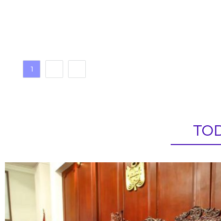
1
2
TOD