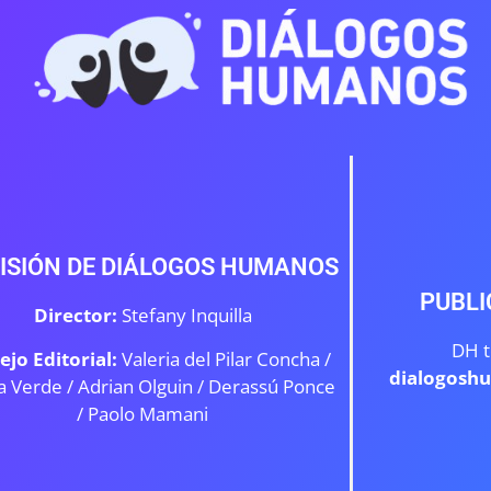
ISIÓN DE DIÁLOGOS HUMANOS
PUBLI
Director:
Stefany Inquilla
DH t
ejo Editorial:
Valeria del Pilar Concha /
dialogosh
a Verde /
Adrian Olguin / Derassú Ponce
/ Paolo Mamani