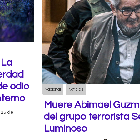
 La
verdad
de odio
Nacional
Noticias
nterno
Muere Abimael Guzm
25 de
del grupo terrorista 
Luminoso