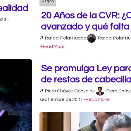
Región
ealidad
20 Años de la CVR: 
023
-
avanzado y qué falta
Rafael Polar Huaco
Rafael Polar H
-
Read More
Se promulga Ley para
de restos de cabecilla
Piero Chávez Gonzales
Piero Cháv
septiembre de 2021
-
Read More