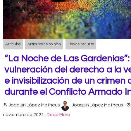
Artículos
Artículos de opinión
Tipo de recurso
“La Noche de Las Gardenias”:
vulneración del derecho a la 
e invisibilización de un crimen 
durante el Conflicto Armado I
Joaquín López Matheus
Joaquín López Matheus
-
noviembre de 2021
-
Read More