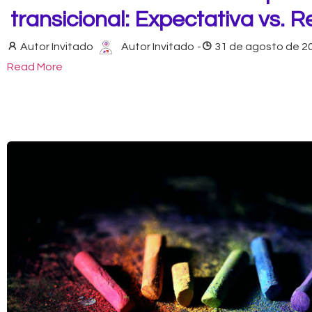
transicional: Expectativa vs. R
Autor Invitado
Autor Invitado
-
31 de agosto de 2
Read More