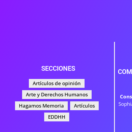
SECCIONES
COM
Artículos de opinión
Arte y Derechos Humanos
Cons
Sophi
Hagamos Memoria
Artículos
EDDHH