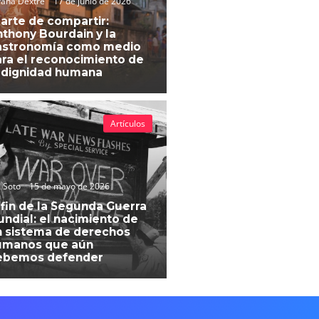
vana Dextre
17 de junio de 2026
 arte de compartir:
thony Bourdain y la
astronomía como medio
ra el reconocimiento de
 dignidad humana
Artículos
 Soto
15 de mayo de 2026
 fin de la Segunda Guerra
ndial: el nacimiento de
 sistema de derechos
umanos que aún
ebemos defender