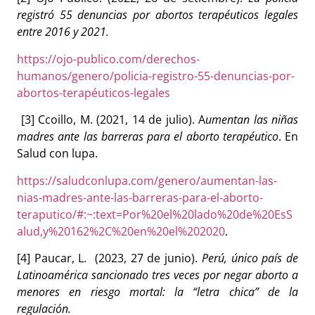
registró 55 denuncias por abortos terapéuticos legales
entre 2016 y 2021.
https://ojo-publico.com/derechos-
humanos/genero/policia-registro-55-denuncias-por-
abortos-terapéuticos-legales
[3] Ccoillo, M.
(2021, 14 de julio).
A
umentan las niñas
madres ante las barreras para el aborto terapéutico
. En
Salud con lupa.
https://saludconlupa.com/genero/aumentan-las-
nias-madres-ante-las-barreras-para-el-aborto-
teraputico/#:~:text=Por%20el%20lado%20de%20EsS
alud,y%20162%2C%20en%20el%202020
.
[4] Paucar, L.
(2023, 27 de junio).
Perú, único país de
Latinoamérica sancionado tres veces por negar aborto a
menores en riesgo mortal: la “letra chica” de la
regulación.