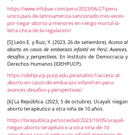
https://www.infobae.com/peru/2023/06/27/peru-
unico-pais-de-latinoamerica-sancionado-tres-veces-
por-negar-aborto-a-menores-en-riesgo-mortal-la-
letra-chica-de-la-regulacion/
[5] León E. y Ruiz, Y.
(2023, 26 de setiembre).
Acceso al
aborto en casos de embarazo infantil en Perú: Avances,
desafíos y perspectivas.
En Instituto de Democracia y
Derechos Humanos (IDEHPUCP).
https://idehpucp.pucp.edu.pe/analisis1/acceso-al-
aborto-en-casos-de-embarazo-infantil-en-peru-
avances-desafios-y-perspectivas/
[6] La República.
(2023, 5 de octubre).
Ucayali: niegan
aborto terapéutico a otra niña de 10 años.
https://larepublica.pe/sociedad/2023/10/05/ucayali-
niegan-aborto-terapéutico-a-otra-nina-de-10-
anosabuso-sexual-embarazo-infantil-ministerio-de-