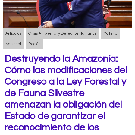
Artículos
Crisis Ambiental y Derechos Humanos
Materia
Nacional
Región
Destruyendo la Amazonía:
Cómo las modificaciones del
Congreso a la Ley Forestal y
de Fauna Silvestre
amenazan la obligación del
Estado de garantizar el
reconocimiento de los