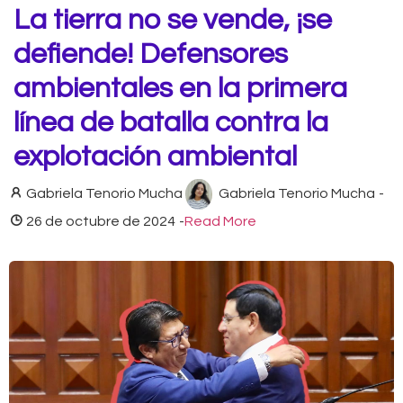
La tierra no se vende, ¡se
defiende! Defensores
ambientales en la primera
línea de batalla contra la
explotación ambiental
Gabriela Tenorio Mucha
Gabriela Tenorio Mucha
-
26 de octubre de 2024
-
Read More