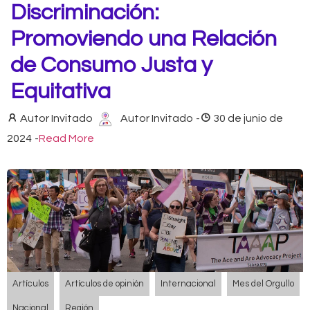
Discriminación:
Promoviendo una Relación
de Consumo Justa y
Equitativa
Autor Invitado
Autor Invitado
-
30 de junio de
2024
-
Read More
Artículos
Artículos de opinión
Internacional
Mes del Orgullo
Nacional
Región