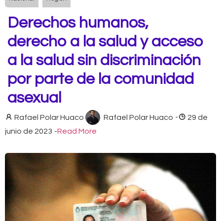
Derechos humanos,
derecho a la salud y acceso
a la salud sin discriminación
por parte de la comunidad
asexual
Rafael Polar Huaco
Rafael Polar Huaco
-
29 de
junio de 2023
-
Read More