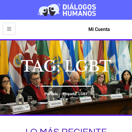
Mi Cuenta
TAG: LGBT
Portada
Etiqueta: LGBT