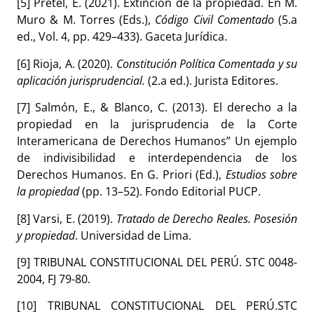
[5] Pretel, E. (2021). Extinción de la propiedad. En M.
Muro & M. Torres (Eds.),
Código Civil Comentado
(5.
a
ed., Vol. 4, pp. 429–433). Gaceta Jurídica.
[6] Rioja, A. (2020).
Constitución Política Comentada y su
aplicación jurisprudencial.
(2.
a
ed.). Jurista Editores.
[7] Salmón, E., & Blanco, C. (2013). El derecho a la
propiedad en la jurisprudencia de la Corte
Interamericana de Derechos Humanos” Un ejemplo
de indivisibilidad e interdependencia de los
Derechos Humanos. En G. Priori (Ed.),
Estudios sobre
la propiedad
(pp. 13–52). Fondo Editorial PUCP.
[8] Varsi, E. (2019).
Tratado de Derecho Reales. Posesión
y propiedad
. Universidad de Lima.
[9] TRIBUNAL CONSTITUCIONAL DEL PERÚ. STC 0048-
2004, FJ 79-80.
[10] TRIBUNAL CONSTITUCIONAL DEL PERÚ.STC