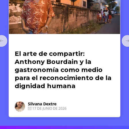
s Humanos
Arte y Derechos H
de compartir:
El arte c
Bourdain y la
reparación
omía como medio
Museo de l
reconocimiento de la
Derechos
d humana
Derassu Pi
1 DE JUNIO
Dextre
JUNIO DE 2026