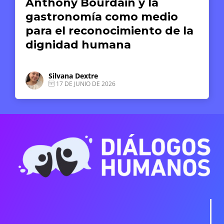
 la
reparación: el caso de
medio
Museo de la Memoria 
nto de la
Derechos Humanos
Derassu Pizarro Ponce
1 DE JUNIO DE 2026