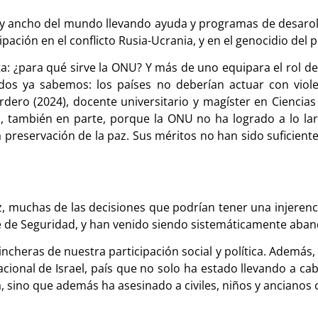
 y ancho del mundo llevando ayuda y programas de desaroll
ipación en el conflicto Rusia-Ucrania, y en el genocidio del 
ta: ¿para qué sirve la ONU? Y más de uno equipara el rol d
dos ya sabemos: los países no deberían actuar con viole
ro (2024), docente universitario y magíster en Ciencias Po
es, también en parte, porque la ONU no ha logrado a lo lar
a preservación de la paz. Sus méritos no han sido suficiente
, muchas de las decisiones que podrían tener una injerenci
é de Seguridad, y han venido siendo sistemáticamente aba
incheras de nuestra participación social y política. Además,
cional de Israel, país que no solo ha estado llevando a c
a, sino que además ha asesinado a civiles, niños y anciano