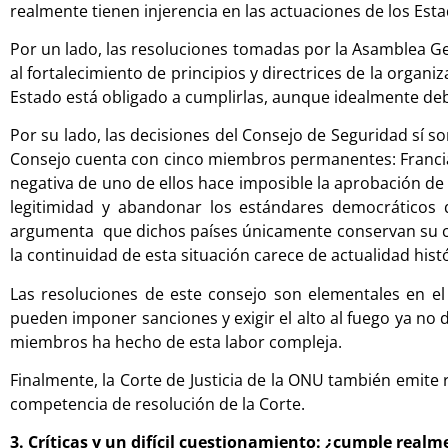
realmente tienen injerencia en las actuaciones de los Es
Por un lado, las resoluciones tomadas por la Asamblea G
al fortalecimiento de principios y directrices de la orga
Estado está obligado a cumplirlas, aunque idealmente deb
Por su lado, las decisiones del Consejo de Seguridad sí 
Consejo cuenta con cinco miembros permanentes: Francia, R
negativa de uno de ellos hace imposible la aprobación de
legitimidad y abandonar los estándares democráticos q
argumenta que dichos países únicamente conservan su 
la continuidad de esta situación carece de actualidad histó
Las resoluciones de este consejo son elementales en el 
pueden imponer sanciones y exigir el alto al fuego ya no
miembros ha hecho de esta labor compleja.
Finalmente, la Corte de Justicia de la ONU también emite 
competencia de resolución de la Corte.
3. Críticas y un difícil cuestionamiento: ¿cumple real