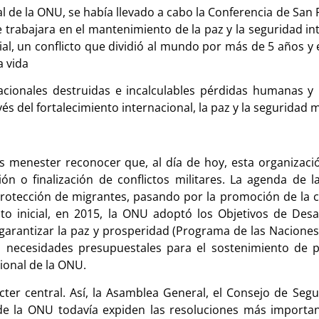
l de la ONU, se había llevado a cabo la Conferencia de San 
 trabajara en el mantenimiento de la paz y la seguridad i
al, un conflicto que dividió al mundo por más de 5 años 
a vida
nacionales destruidas e incalculables pérdidas humanas y
és del fortalecimiento internacional, la paz y la seguridad 
es menester reconocer que, al día de hoy, esta organizac
n o finalización de conflictos militares. La agenda de 
protección de migrantes, pasando por la promoción de la c
o inicial, en 2015, la ONU adoptó los Objetivos de Desa
 garantizar la paz y prosperidad (Programa de las Naciones 
as necesidades presupuestales para el sostenimiento de 
ional de la ONU.
ter central. Así, la Asamblea General, el Consejo de Seg
ía de la ONU todavía expiden las resoluciones más importa