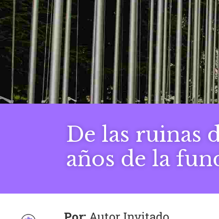
De las ruinas 
años de la fu
Autor Invitado