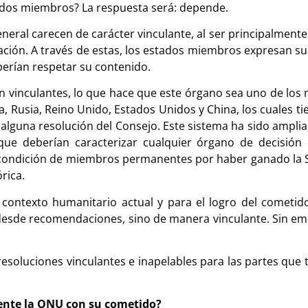
tados miembros? La respuesta será: depende.
eneral carecen de carácter vinculante, al ser principalme
nización. A través de estas, los estados miembros expresan s
erían respetar su contenido.
son vinculantes, lo que hace que este órgano sea uno de lo
usia, Reino Unido, Estados Unidos y China, los cuales tien
 alguna resolución del Consejo. Este sistema ha sido ampli
ue deberían caracterizar cualquier órgano de decisión 
condición de miembros permanentes por haber ganado la 
rica.
contexto humanitario actual y para el logro del cometido
 desde recomendaciones, sino de manera vinculante. Sin em
resoluciones vinculantes e inapelables para las partes que t
mente la ONU con su cometido?