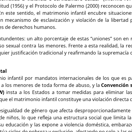
vitud (1956) y el Protocolo de Palermo (2000) reconocen q
n este sentido, el matrimonio infantil encubre situacione
 mecanismo de esclavización y violación de la libertad 
ales de derechos humanos.
ntundentes: un alto porcentaje de estas “uniones” son en 
o sexual contra las menores. Frente a esta realidad, la re
quier justificación tradicional y reafirmando la supremací
tal
io infantil por mandatos internacionales de los que es p
 a los menores de toda forma de abuso, y la
Convención s
W)
insta a los Estados a tomar medidas para eliminar las
ue el matrimonio infantil constituye una violación direct
esigualdad de género que afecta desproporcionadamente a 
e niños, lo que refleja una estructura social que limita 
pe su educación y las expone a violencia doméstica, embara
túa ciclos de pobreza y exclusión, afectando no solo a las n