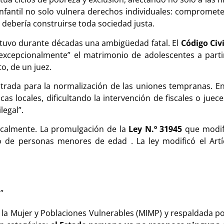
antil no solo vulnera derechos individuales: compromete el
 debería construirse toda sociedad justa.
antuvo durante décadas una ambigüedad fatal. El
Código Civi
 “excepcionalmente” el matrimonio de adolescentes a part
o, de un juez.
 entrada para la normalización de las uniones tempranas. E
cas locales, dificultando la intervención de fiscales o jue
legal”.
icalmente. La promulgación de la
Ley N.º 31945
que modifi
onio de personas menores de edad .
La ley modificó el Art
”
 la Mujer y Poblaciones Vulnerables (MIMP) y respaldada po