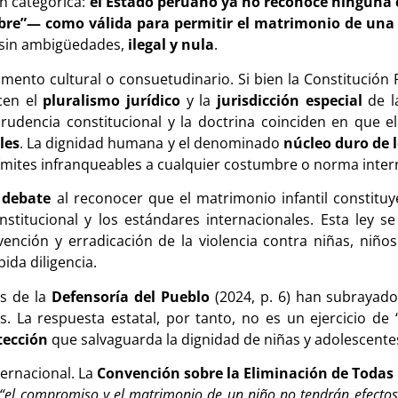
ón categórica:
el Estado peruano ya no reconoce ninguna 
umbre”— como válida para permitir el matrimonio de un
s, sin ambigüedades,
ilegal y nula
.
nto cultural o consuetudinario. Si bien la Constitución Po
ocen el
pluralismo jurídico
y la
jurisdicción especial
de l
sprudencia constitucional y la doctrina coinciden en que e
les
. La dignidad humana y el denominado
núcleo duro de 
ímites infranqueables a cualquier costumbre o norma inter
l debate
al reconocer que el matrimonio infantil constituy
stitucional y los estándares internacionales. Esta ley s
vención y erradicación de la violencia contra niñas, niño
ida diligencia.
es de la
Defensoría del Pueblo
(2024, p. 6) han subrayado
. La respuesta estatal, por tanto, no es un ejercicio de
tección
que salvaguarda la dignidad de niñas y adolescente
ernacional. La
Convención sobre la Eliminación de Todas
“el compromiso y el matrimonio de un niño no tendrán efectos 