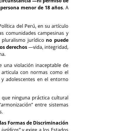
circunstancia —ni permiso de
a persona menor de 18 años
. A
lítica del Perú, en su artículo
as comunidades campesinas y
l pluralismo jurídico
no puede
los derechos
—vida, integridad,
na.
e una violación inaceptable de
e articula con normas como el
s y adolescentes en el entorno
 que ninguna práctica cultural
 “armonización” entre sistemas
s.
 las Formas de Discriminación
jurídicos”
y exige a los Estados