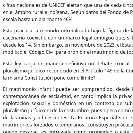
cifras nacionales de UNICEF alertan que una de cada cinc
en el ámbito rural e indígena. Según datos del Fondo de 
escala hasta un alarmante 46%.
Esta práctica, a menudo normalizada bajo la figura de 
escenario coexistió con un marco legal ambiguo que, si 
desde los 14. Sin embargo, en noviembre de 2023, el Estad
modificó el Código Civil para prohibir el matrimonio de t
Esta ley zanja de manera definitiva un debate crucial
pluralismo jurídico reconocido en el Artículo 149 de la C
la misma Constitución pone como límite?
El matrimonio infantil puede ser comprendido, desde
contemporánea de esclavitud, en tanto implica la privació
explotación sexual y doméstica en un contexto de subo
pluralismo jurídico ni de la costumbre, pues opera como
de las niñas y adolescentes. La Relatora Especial sob
matrimonios forzados o tempranos “constituyen prácticas
puede negarse, es entregada como propiedad o está so