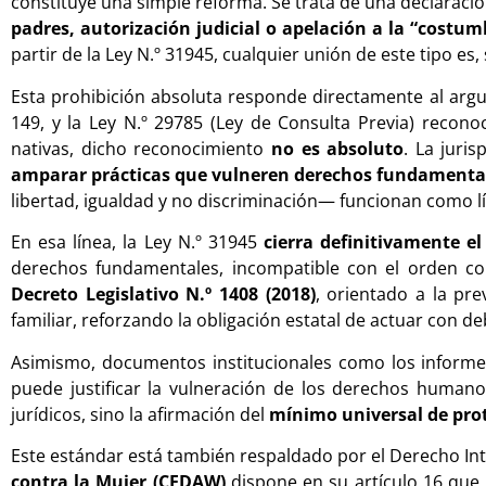
constituye una simple reforma. Se trata de una declaraci
padres, autorización judicial o apelación a la “cost
partir de la Ley N.º 31945, cualquier unión de este tipo e
Esta prohibición absoluta responde directamente al argume
149, y la Ley N.º 29785 (Ley de Consulta Previa) recon
nativas, dicho reconocimiento
no es absoluto
. La juri
amparar prácticas que vulneren derechos fundamenta
libertad, igualdad y no discriminación— funcionan como l
En esa línea, la Ley N.º 31945
cierra definitivamente e
derechos fundamentales, incompatible con el orden con
Decreto Legislativo N.º 1408 (2018)
, orientado a la pre
familiar, reforzando la obligación estatal de actuar con deb
Asimismo, documentos institucionales como los inform
puede justificar la vulneración de los derechos humanos
jurídicos, sino la afirmación del
mínimo universal de pro
Este estándar está también respaldado por el Derecho Int
contra la Mujer (CEDAW)
dispone en su artículo 16 que