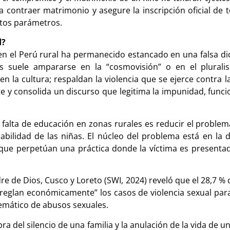
 contraer matrimonio y asegure la inscripción oficial de t
stos parámetros.
d?
 en el Perú rural ha permanecido estancado en una falsa di
as suele ampararse en la “cosmovisión” o en el plurali
la cultura; respaldan la violencia que se ejerce contra la
epite y consolida un discurso que legitima la impunidad, f
a falta de educación en zonas rurales es reducir el proble
abilidad de las niñas. El núcleo del problema está en la
 que perpetúan una práctica donde la víctima es presenta
e de Dios, Cusco y Loreto (SWI, 2024) reveló que el 28,7 % d
eglan económicamente” los casos de violencia sexual para e
emático de abusos sexuales.
a del silencio de una familia y la anulación de la vida de u