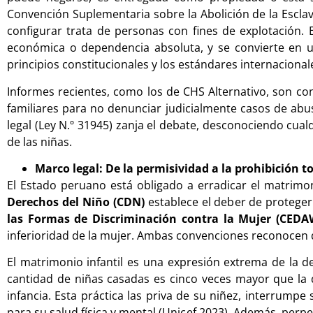
Convención Suplementaria sobre la Abolición de la Escla
configurar trata de personas con fines de explotación. E
económica o dependencia absoluta, y se convierte en un
principios constitucionales y los estándares internacion
Informes recientes, como los de CHS Alternativo, son co
familiares para no denunciar judicialmente casos de abus
legal (Ley N.º 31945) zanja el debate, desconociendo cual
de las niñas.
Marco legal: De la permisividad a la prohibición to
El Estado peruano está obligado a erradicar el matrimon
Derechos del Niño (CDN)
establece el deber de proteger
las Formas de Discriminación contra la Mujer (CEDA
inferioridad de la mujer. Ambas convenciones reconocen q
El matrimonio infantil es una expresión extrema de la d
cantidad de niñas casadas es cinco veces mayor que la d
infancia. Esta práctica las priva de su niñez, interrum
para su salud física y mental (Unicef 2023). Además, perpe