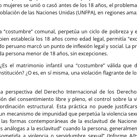
o mujeres se unió o casó antes de los 18 años, el problem
Población de las Naciones Unidas (UNFPA), en regiones ama
la “costumbre” comunal, perpetúa un ciclo de pobreza y e
bien establecía los 18 años como edad legal, permitía “e
o peruano marcó un punto de inflexión legal y social. La p
oda persona menor de 18 años, sin excepciones.
: ¿Es el matrimonio infantil una “costumbre” válida que 
onstitución? ¿O es, en sí misma, una violación flagrante de
 la perspectiva del Derecho Internacional de los Dere
n del consentimiento libre y pleno, el control sobre la vi
rdinación estructural. Esta práctica no puede justifica
 un mecanismo de impunidad que perpetúa la violencia sexua
re las formas contemporáneas de la esclavitud de Nacion
 análogas a la esclavitud” cuando la persona, generalmen
metida a violencia o servidumbre sexual” (Informe A/HR