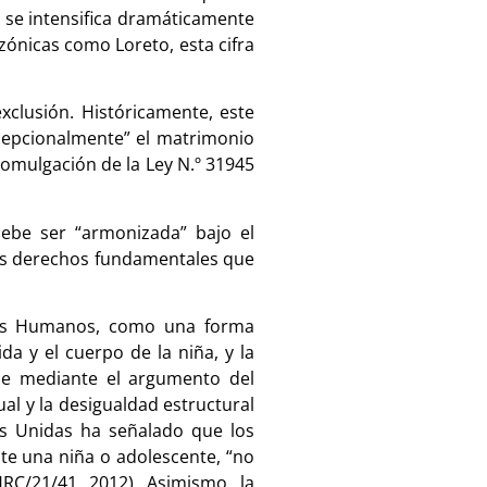
a se intensifica dramáticamente
zónicas como Loreto, esta cifra
xclusión. Históricamente, este
xcepcionalmente” el matrimonio
romulgación de la Ley N.º 31945
debe ser “armonizada” bajo el
 los derechos fundamentales que
chos Humanos, como una forma
da y el cuerpo de la niña, y la
rse mediante el argumento del
l y la desigualdad estructural
es Unidas ha señalado que los
te una niña o adolescente, “no
C/21/41, 2012). Asimismo, la