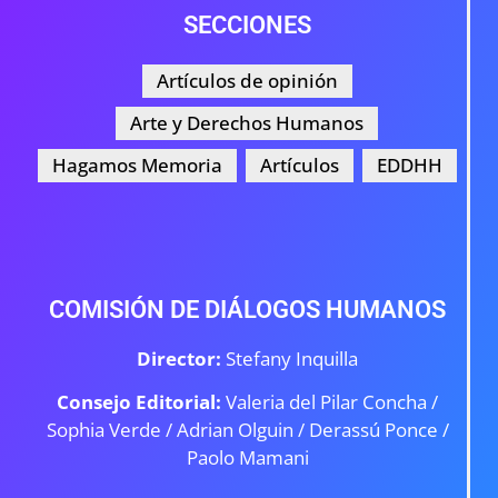
SECCIONES
Artículos de opinión
Arte y Derechos Humanos
Hagamos Memoria
Artículos
EDDHH
COMISIÓN DE DIÁLOGOS HUMANOS
Director:
Stefany Inquilla
Consejo Editorial:
Valeria del Pilar Concha /
Sophia Verde /
Adrian Olguin / Derassú Ponce /
Paolo Mamani