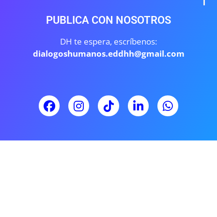
PUBLICA CON NOSOTROS
DH te espera, escríbenos:
dialogoshumanos.eddhh@gmail.com