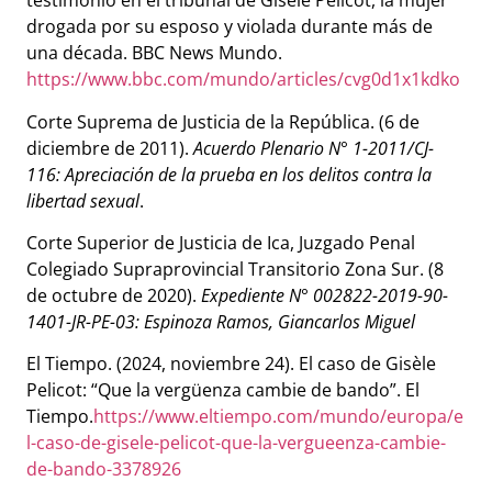
testimonio en el tribunal de Gisèle Pelicot, la mujer
drogada por su esposo y violada durante más de
una década.
BBC News Mundo.
https://www.bbc.com/mundo/articles/cvg0d1x1kdko
Corte Suprema de Justicia de la República. (6 de
diciembre de 2011).
Acuerdo Plenario N° 1-2011/CJ-
116: Apreciación de la prueba en los delitos contra la
libertad sexual
.
Corte Superior de Justicia de Ica, Juzgado Penal
Colegiado Supraprovincial Transitorio Zona Sur. (8
de octubre de 2020).
Expediente N° 002822-2019-90-
1401-JR-PE-03: Espinoza Ramos, Giancarlos Miguel
El Tiempo. (2024, noviembre 24). El caso de Gisèle
Pelicot: “Que la vergüenza cambie de bando”. El
Tiempo.
https://www.eltiempo.com/mundo/europa/e
l-caso-de-gisele-pelicot-que-la-vergueenza-cambie-
de-bando-3378926