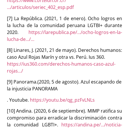
https://www.corteidh.or.cr/
…/articulos/seriec_402_esp.pdf
[7] La República. (2021, 1 de enero). Ocho logros en
la lucha de la comunidad peruana LGTBI+ durante
2020.
https://larepublica.pe/…/ocho-logros-en-la-
lucha-de…/…
[8] Linares, J. (2021, 21 de mayo). Derechos humanos:
caso Azul Rojas Marín y otra vs. Perú. Ius 360.
https://ius360.com/derechos-humanos-caso-azul-
rojas…/
[9] Panorama.(2020, 5 de agosto). Azul escapando de
la injusticia PANORAMA
. Youtube.
https://youtu.be/qg_pzFvLNLs
[10] Andina. (2020, 6 de septiembre). MIMP ratifica su
compromiso para erradicar la discriminación contra
la comunidad LGBTI+.
https://andina.pe/…/noticia-