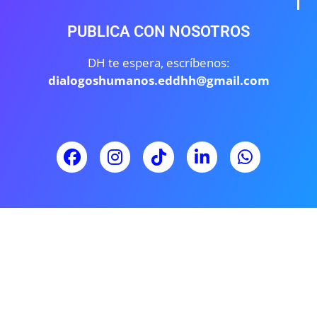
PUBLICA CON NOSOTROS
DH te espera, escríbenos:
dialogoshumanos.eddhh@gmail.com