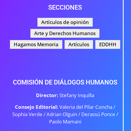
SECCIONES
Artículos de opinión
Arte y Derechos Humanos
Hagamos Memoria
Artículos
EDDHH
COMISIÓN DE DIÁLOGOS HUMANOS
Director:
Stefany Inquilla
Consejo Editorial:
Valeria del Pilar Concha /
Sophia Verde /
Adrian Olguin / Derassú Ponce /
Paolo Mamani