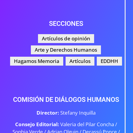
SECCIONES
Artículos de opinión
Arte y Derechos Humanos
Hagamos Memoria
Artículos
EDDHH
COMISIÓN DE DIÁLOGOS HUMANOS
Director:
Stefany Inquilla
Consejo Editorial:
Valeria del Pilar Concha /
Sophia Verde /
Adrian Olguin / Derassú Ponce /