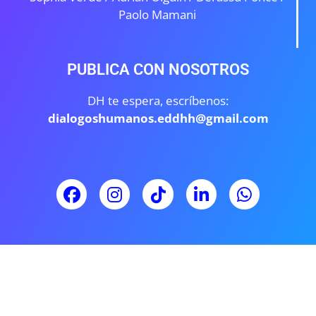
Paolo Mamani
PUBLICA CON NOSOTROS
DH te espera, escríbenos:
dialogoshumanos.eddhh@gmail.com