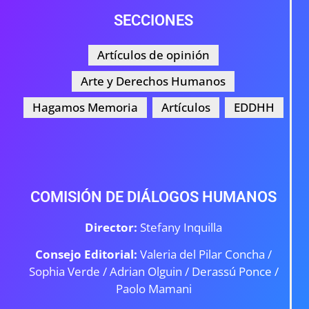
SECCIONES
Artículos de opinión
Arte y Derechos Humanos
Hagamos Memoria
Artículos
EDDHH
COMISIÓN DE DIÁLOGOS HUMANOS
Director:
Stefany Inquilla
Consejo Editorial:
Valeria del Pilar Concha /
Sophia Verde /
Adrian Olguin / Derassú Ponce /
Paolo Mamani