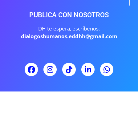
PUBLICA CON NOSOTROS
DH te espera, escríbenos:
dialogoshumanos.eddhh@gmail.com