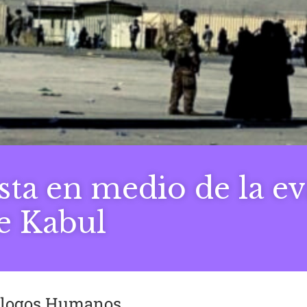
sta en medio de la e
e Kabul
iálogos Humanos