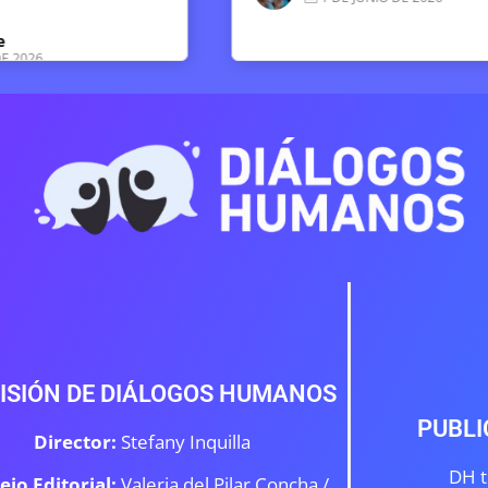
Luz So
15 DE
ISIÓN DE DIÁLOGOS HUMANOS
PUBLI
Director:
Stefany Inquilla
DH t
ejo Editorial:
Valeria del Pilar Concha /