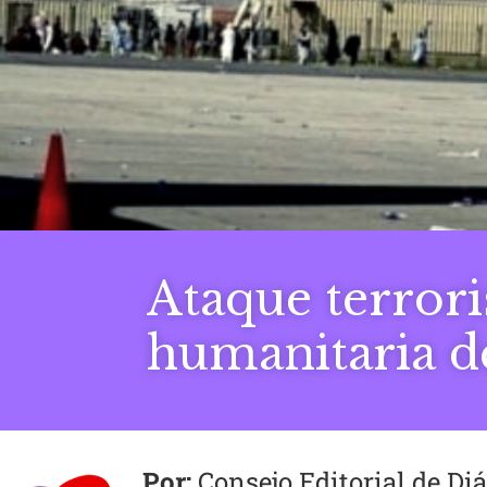
Ataque terrori
humanitaria d
Consejo Editorial de D