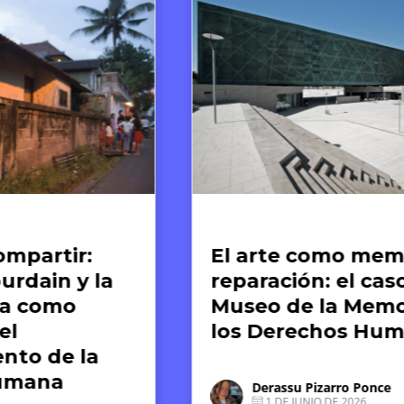
te y Derechos Humanos
Artículos
l arte como memoria y
El fin d
paración: el caso del
Guerra M
useo de la Memoria y
nacimie
os Derechos Humanos
sistema
humano
debemo
Derassu Pizarro Ponce
1 DE JUNIO DE 2026