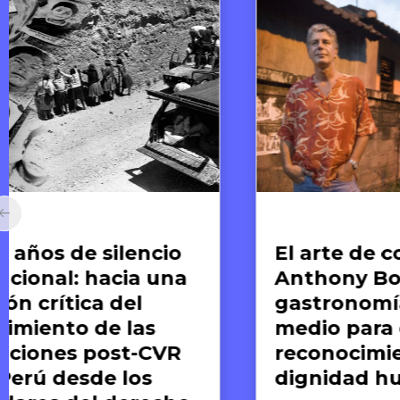
Arte y Derechos Humanos
Ar
El arte de compartir:
E
Anthony Bourdain y la
re
gastronomía como
M
medio para el
l
reconocimiento de la
dignidad humana