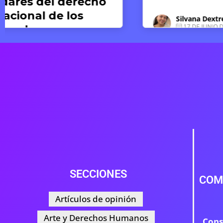
Silvana Dextre
17 DE JUNIO DE 2026
SECCIONES
COM
Artículos de opinión
Arte y Derechos Humanos
Cons