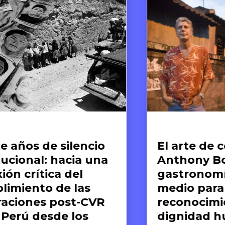
te y Derechos Humanos
Arte y Derech
l arte de compartir:
El arte
nthony Bourdain y la
reparaci
astronomía como
Museo d
edio para el
los Der
econocimiento de la
ignidad humana
Derass