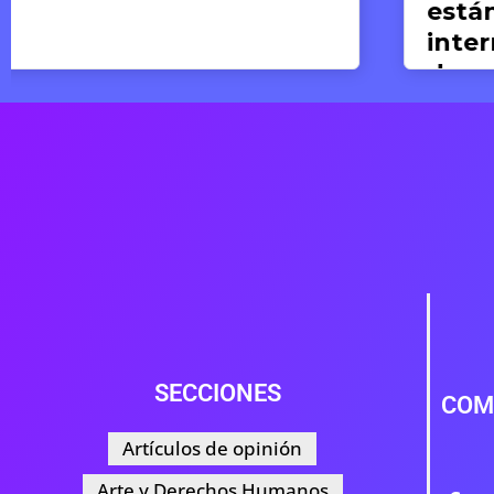
estándares del derecho
internacional de los
derechos humanos
Valeria del Pilar Concha
19 DE JUNIO DE 2026
SECCIONES
COM
Artículos de opinión
Arte y Derechos Humanos