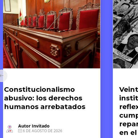
Artículos
Ar
Veinte años de silencio
E
institucional: hacia una
A
reflexión crítica del
g
cumplimiento de las
m
reparaciones post-CVR
r
en el Perú desde los
d