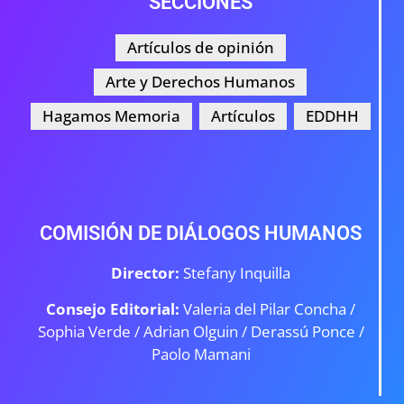
SECCIONES
Artículos de opinión
Arte y Derechos Humanos
Hagamos Memoria
Artículos
EDDHH
COMISIÓN DE DIÁLOGOS HUMANOS
Director:
Stefany Inquilla
Consejo Editorial:
Valeria del Pilar Concha /
Sophia Verde /
Adrian Olguin / Derassú Ponce /
Paolo Mamani