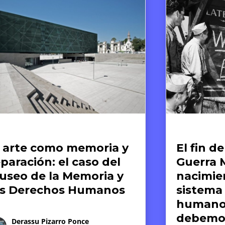
tículos
Artículos de op
l fin de la Segunda
Comunid
uerra Mundial: el
y derec
acimiento de un
¿Por qu
istema de derechos
infantil
umanos que aún
justific
ebemos defender
práctica