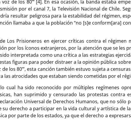
 voz de los 80’” [4]. En esa ocasión, la banda estaba empe
smisión por el canal 7, la Televisión Nacional de Chile. S
ría resultar peligrosa para la estabilidad del régimen, es
 canción llamaba a que la población “no [s]e conform[ara] co
de Los Prisioneros en ejercer críticas contra el régimen m
ión por los íconos extranjeros, por la atención que se les p
do interpretada como una crítica a las estrategias ejercidas
tas figuras para poder distraer a la opinión pública sobre
z de los 80’”, esta canción también estuvo sujeta a censuras
a las atrocidades que estaban siendo cometidas por el régi
, lo cual ha sido reconocido por múltiples regímenes opr
ásicas, han suprimido y censurado las protestas contra 
 Declaración Universal de Derechos Humanos, que no sólo pr
 derecho a participar en la vida cultural y artística de la 
sica por parte de los estados, ya que el derecho a expresars