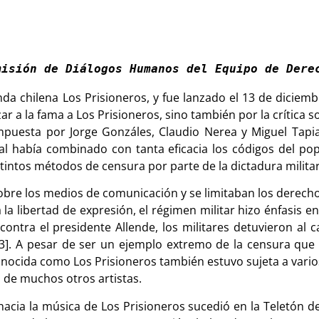
misión de Diálogos Humanos del Equipo de Dere
nda chilena Los Prisioneros, y fue lanzado el 13 de diciem
zar a la fama a Los Prisioneros, sino también por la crítica 
mpuesta por Jorge Gonzáles, Claudio Nerea y Miguel Tapia
al había combinado con tanta eficacia los códigos del pop
distintos métodos de censura por parte de la dictadura milit
obre los medios de comunicación y se limitaban los derechos
 la libertad de expresión, el régimen militar hizo énfasis e
ontra el presidente Allende, los militares detuvieron al c
 [3]. A pesar de ser un ejemplo extremo de la censura que 
 conocida como Los Prisioneros también estuvo sujeta a vario
a de muchos otros artistas.
hacia la música de Los Prisioneros sucedió en la Teletón 