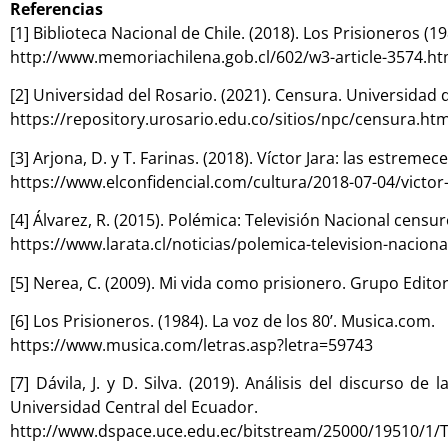
Referencias
[1] Biblioteca Nacional de Chile. (2018). Los Prisioneros (
http://www.memoriachilena.gob.cl/602/w3-article-3574.ht
[2] Universidad del Rosario. (2021). Censura. Universidad 
https://repository.urosario.edu.co/sitios/npc/censura.htm
[3] Arjona, D. y T. Farinas. (2018). Víctor Jara: las estre
https://www.elconfidencial.com/cultura/2018-07-04/victo
[4] Álvarez, R. (2015). Polémica: Televisión Nacional censur
https://www.larata.cl/noticias/polemica-television-naciona
[5] Nerea, C. (2009). Mi vida como prisionero. Grupo Edito
[6] Los Prisioneros. (1984). La voz de los 80’. Musica.com.
https://www.musica.com/letras.asp?letra=59743
[7] Dávila, J. y D. Silva. (2019). Análisis del discurso 
Universidad Central del Ecuador.
http://www.dspace.uce.edu.ec/bitstream/25000/19510/1/