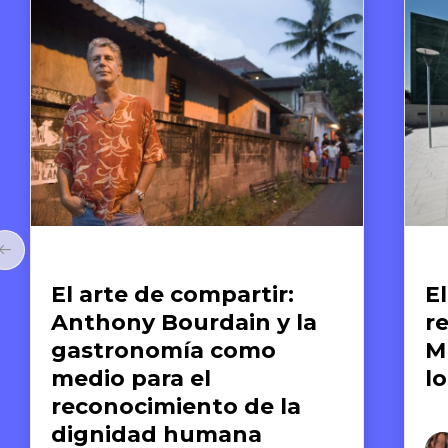
Arte y Derechos Humanos
Ar
El arte como memoria y
E
reparación: el caso del
G
Museo de la Memoria y
n
los Derechos Humanos
s
h
d
Derassu Pizarro Ponce