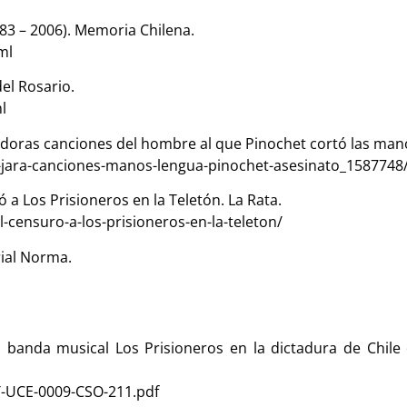
1983 – 2006). Memoria Chilena.
ml
del Rosario.
l
mecedoras canciones del hombre al que Pinochet cortó las mano
r-jara-canciones-manos-lengua-pinochet-asesinato_1587748
ó a Los Prisioneros en la Teletón. La Rata.
l-censuro-a-los-prisioneros-en-la-teleton/
rial Norma.
de la banda musical Los Prisioneros en la dictadura de Chil
T-UCE-0009-CSO-211.pdf