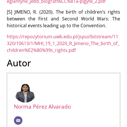
eglantyne_jebb_biografi%CC%81a-pigyte_2.pdf
[5] JIMENO, R. (2020). The birth of children’s rights
between the First and Second World Wars: The
historical events leading up to the Convention.
https://repozytorium.uwb.edu.pl/jspui/bitstream/11
320/10613/1/MHI_19_1_2020_R_Jimeno_The_birth_of_
children%E2%80%99s_rights.pdf
Autor
Norma Pérez Alvarado