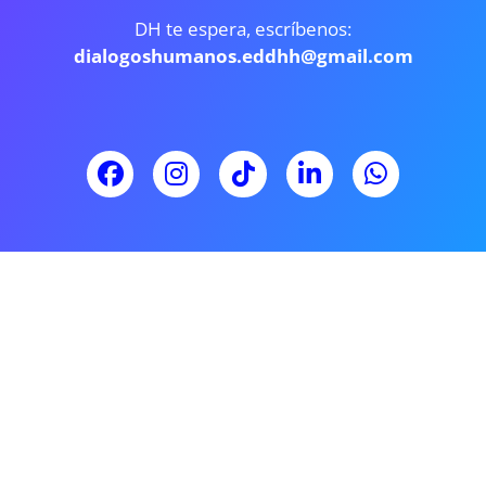
DH te espera, escríbenos:
dialogoshumanos.eddhh@gmail.com