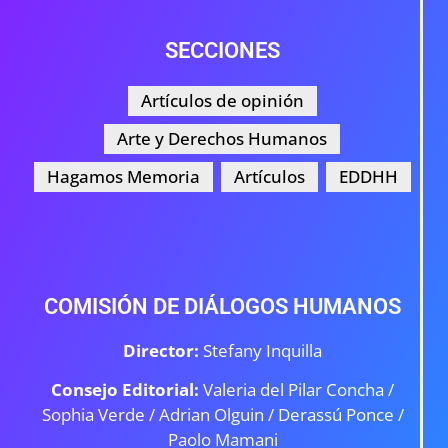
SECCIONES
Artículos de opinión
Arte y Derechos Humanos
Hagamos Memoria
Artículos
EDDHH
COMISIÓN DE DIÁLOGOS HUMANOS
Director:
Stefany Inquilla
Consejo Editorial:
Valeria del Pilar Concha /
Sophia Verde /
Adrian Olguin / Derassú Ponce /
Paolo Mamani