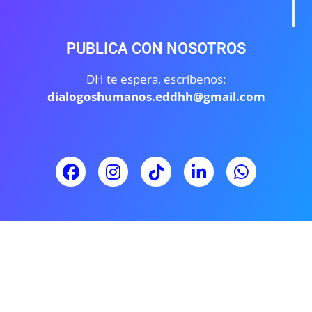
PUBLICA CON NOSOTROS
DH te espera, escríbenos:
dialogoshumanos.eddhh@gmail.com