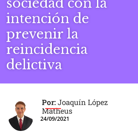
sociedad con la
intención de
prevenir la
reincidencia
delictiva
Joaquín López
Matheus
24/09/2021