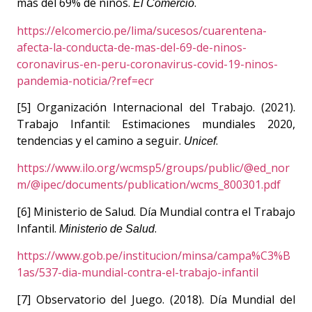
más del 69% de niños.
.
El Comercio
https://elcomercio.pe/lima/sucesos/cuarentena-
afecta-la-conducta-de-mas-del-69-de-ninos-
coronavirus-en-peru-coronavirus-covid-19-ninos-
pandemia-noticia/?ref=ecr
[5] Organización Internacional del Trabajo. (2021).
Trabajo Infantil: Estimaciones mundiales 2020,
tendencias y el camino a seguir.
.
Unicef
https://www.ilo.org/wcmsp5/groups/public/@ed_nor
m/@ipec/documents/publication/wcms_800301.pdf
[6] Ministerio de Salud. Día Mundial contra el Trabajo
Infantil.
.
Ministerio de Salud
https://www.gob.pe/institucion/minsa/campa%C3%B
1as/537-dia-mundial-contra-el-trabajo-infantil
[7] Observatorio del Juego. (2018). Día Mundial del