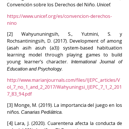
Convención sobre los Derechos del Niño.
.
Unicef
https://www.unicef.org/es/convencion-derechos-
nino
[2] Wahyununingsih, S., Yutmini, S. y
Rochsantiningsih, D. (2017). Development of among
(asah asih asuh (a3)) system-based habituation
learning model through playing games to build
young learner’s character.
International Journal of
.
Education and Psychology
http://www.marianjournals.com/files/IJEPC_articles/V
ol_7_no_1_and_2_2017/Wahyuningsi_IJEPC_7_1_2_201
7_83_94.pdf
[3] Monge, M. (2019). La importancia del juego en los
niños.
.
Canarias Pediátrica
[4] Lara, J. (2020). Cuarentena afecta la conducta de