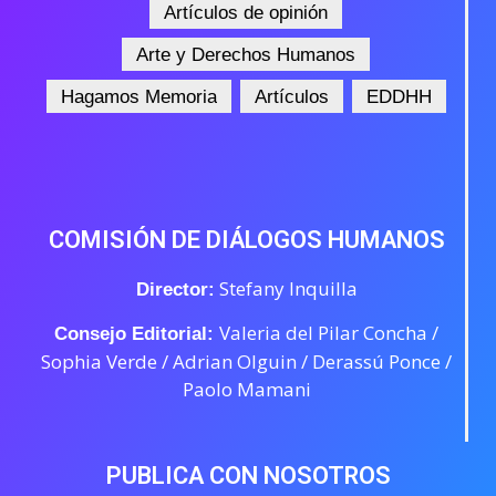
Artículos de opinión
Arte y Derechos Humanos
Hagamos Memoria
Artículos
EDDHH
COMISIÓN DE DIÁLOGOS HUMANOS
Stefany Inquilla
Director:
Valeria del Pilar Concha /
Consejo Editorial:
Sophia Verde /
Adrian Olguin / Derassú Ponce /
Paolo Mamani
PUBLICA CON NOSOTROS