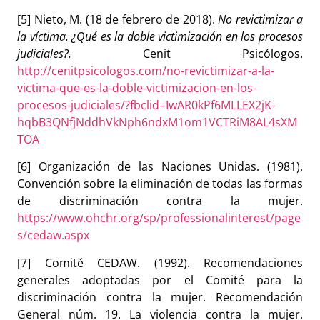
[5] Nieto, M. (18 de febrero de 2018).
No revictimizar a
la víctima. ¿Qué es la doble victimización en los procesos
judiciales?.
Cenit Psicólogos.
http://cenitpsicologos.com/no-revictimizar-a-la-
victima-que-es-la-doble-victimizacion-en-los-
procesos-judiciales/?fbclid=IwAR0kPf6MLLEX2jK-
hqbB3QNfjNddhVkNph6ndxM1om1VCTRiM8AL4sXM
TOA
[6] Organización de las Naciones Unidas. (1981).
Convención sobre la eliminación de todas las formas
de discriminación contra la mujer.
https://www.ohchr.org/sp/professionalinterest/page
s/cedaw.aspx
[7] Comité CEDAW. (1992). Recomendaciones
generales adoptadas por el Comité para la
discriminación contra la mujer. Recomendación
General núm. 19. La violencia contra la mujer.