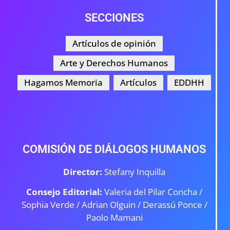
SECCIONES
Artículos de opinión
Arte y Derechos Humanos
Hagamos Memoria
Artículos
EDDHH
COMISIÓN DE DIÁLOGOS HUMANOS
Director:
Stefany Inquilla
Consejo Editorial:
Valeria del Pilar Concha /
Sophia Verde /
Adrian Olguin / Derassú Ponce /
Paolo Mamani