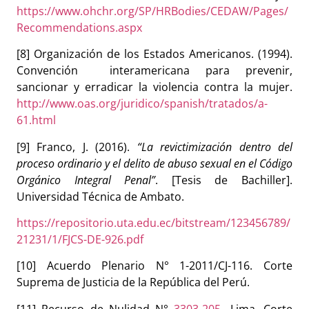
https://www.ohchr.org/SP/HRBodies/CEDAW/Pages/
Recommendations.aspx
[8] Organización de los Estados Americanos. (1994).
Convención interamericana para prevenir,
sancionar y erradicar la violencia contra la mujer.
http://www.oas.org/juridico/spanish/tratados/a-
61.html
[9] Franco, J. (2016).
“La revictimización dentro del
proceso ordinario y el delito de abuso sexual en el Código
Orgánico Integral Penal”
. [Tesis de Bachiller].
Universidad Técnica de Ambato.
https://repositorio.uta.edu.ec/bitstream/123456789/
21231/1/FJCS-DE-926.pdf
[10] Acuerdo Plenario N° 1-2011/CJ-116. Corte
Suprema de Justicia de la República del Perú.
[11] Recurso de Nulidad N°
3303-205-
Lima.
Corte