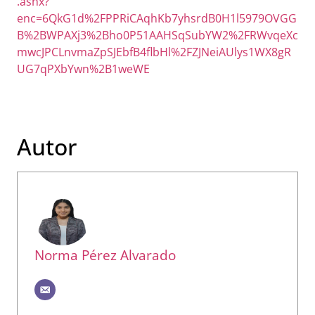
.ashx?
enc=6QkG1d%2FPPRiCAqhKb7yhsrdB0H1l5979OVGG
B%2BWPAXj3%2Bho0P51AAHSqSubYW2%2FRWvqeXc
mwcJPCLnvmaZpSJEbfB4flbHl%2FZJNeiAUlys1WX8gR
UG7qPXbYwn%2B1weWE
Autor
Norma Pérez Alvarado