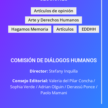
Artículos de opinión
Arte y Derechos Humanos
Hagamos Memoria
Artículos
EDDHH
COMISIÓN DE DIÁLOGOS HUMANOS
Director:
Stefany Inquilla
Consejo Editorial:
Valeria del Pilar Concha /
Sophia Verde /
Adrian Olguin / Derassú Ponce /
Paolo Mamani