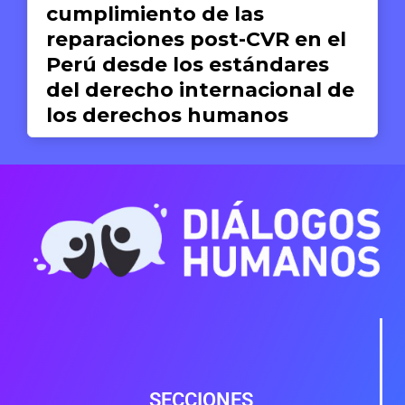
e las
para el reconoci
ost-CVR en el
dignidad human
 estándares
ternacional de
Silvana Dextre
17 DE JUNIO DE 2026
humanos
oncha
6
SECCIONES