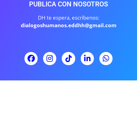
PUBLICA CON NOSOTROS
DH te espera, escríbenos:
dialogoshumanos.eddhh@gmail.com