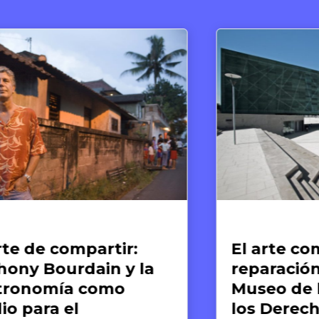
te y Derechos Humanos
Artículos
l arte como memoria y
El fin d
paración: el caso del
Guerra M
useo de la Memoria y
nacimie
os Derechos Humanos
sistema