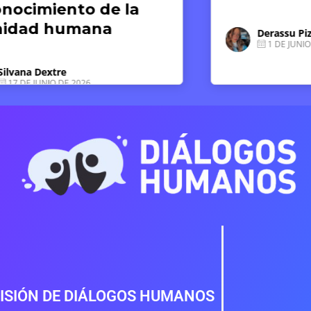
humano
debemo
Derassu Pizarro Ponce
1 DE JUNIO DE 2026
Luz So
15 DE
ISIÓN DE DIÁLOGOS HUMANOS