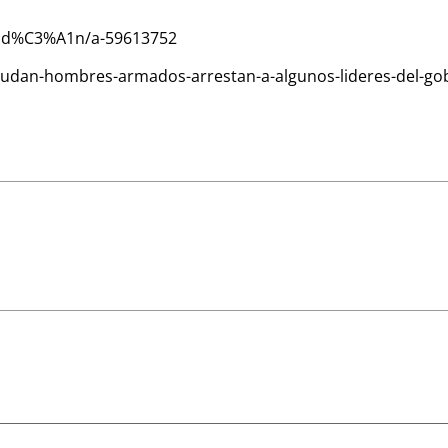
sud%C3%A1n/a-59613752
udan-hombres-armados-arrestan-a-algunos-lideres-del-gobie