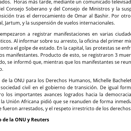
leados. Horas más tarde, mediante un comunicado televisado
del Consejo Soberano y del Consejo de Ministros y la susp
ición tras el derrocamiento de Omar al Bashir. Por otro l
al, Jartum, y la suspensión de vuelos internacionales.
e empezaron a registrar manifestaciones en varias ciudad
os. Al informar sobre su arresto, la oficina del primer mi
ontra el golpe de estado. En la capital, las protestas se en
 los manifestantes. Producto de esto, se registraron 3 mue
o, se informó que, mientras que los manifestantes se reuní
do.
 de la ONU para los Derechos Humanos, Michelle Bachelet,
sociedad civil en el gobierno de transición. De igual for
o los importantes avances logrados hacia la democracia
la Unión Africana pidió que se reanuden de forma inmediat
que fueron arrestados, y el respeto irrestricto de los derec
o de la ONU y Reuters