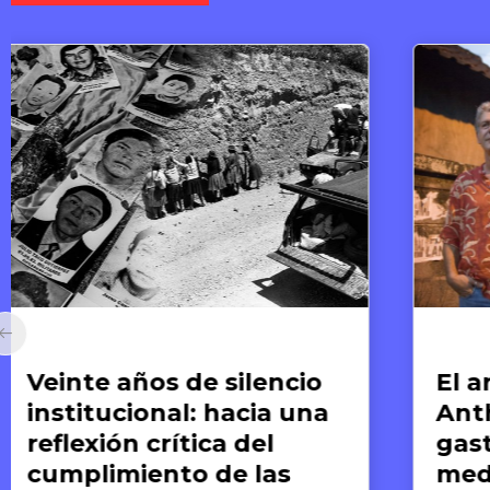
Arte y Derechos Humanos
Ar
El arte de compartir:
E
Anthony Bourdain y la
re
gastronomía como
M
medio para el
l