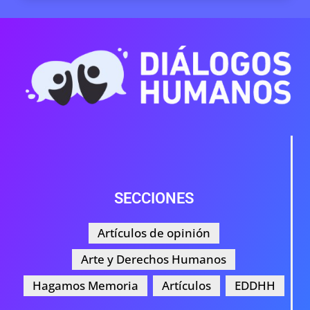
Valeria del Pilar Concha
19 DE JUNIO DE 2026
SECCIONES
Artículos de opinión
Arte y Derechos Humanos
Hagamos Memoria
Artículos
EDDHH