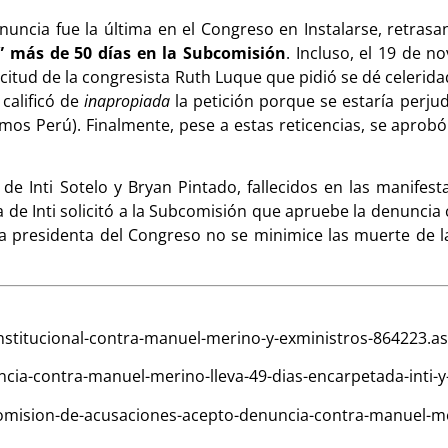
uncia fue la última en el Congreso en Instalarse, retrasa
” más de 50 días en la Subcomisión
. Incluso, el 19 de n
icitud de la congresista Ruth Luque que pidió se dé celerida
calificó de
inapropiada
la petición porque se estaría perjud
os Perú). Finalmente, pese a estas reticencias, se aprobó
de Inti Sotelo y Bryan Pintado, fallecidos en las manifes
e Inti solicitó a la Subcomisión que apruebe la denuncia 
la presidenta del Congreso no se minimice las muerte de l
nstitucional-contra-manuel-merino-y-exministros-864223.a
ncia-contra-manuel-merino-lleva-49-dias-encarpetada-inti-y
bcomision-de-acusaciones-acepto-denuncia-contra-manuel-me