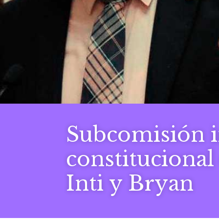
Subcomisión i
constitucional
Inti y Bryan