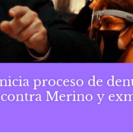
nicia proceso de den
 contra Merino y exm