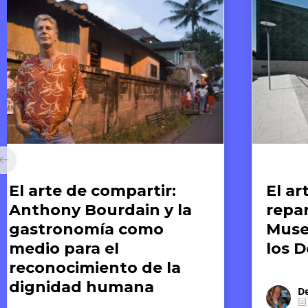
Arte y Derechos Humanos
Ar
El arte como memoria y
E
reparación: el caso del
G
Museo de la Memoria y
n
los Derechos Humanos
s
h
d
Derassu Pizarro Ponce
1 DE JUNIO DE 2026