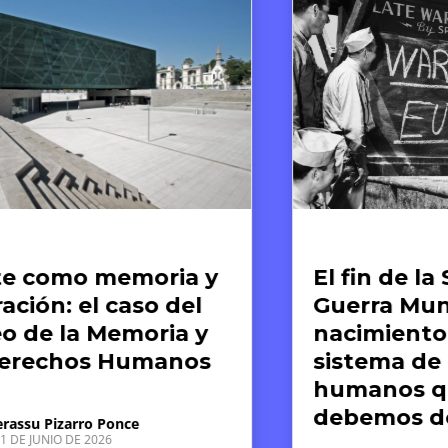
tículos
Artículos de op
l fin de la Segunda
Comunid
uerra Mundial: el
y derec
acimiento de un
¿Por qu
istema de derechos
infantil
umanos que aún
justific
ebemos defender
práctica
Perú?