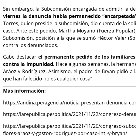
Sin embargo, la Subcomisión encargada de admitir la den
viernes la denuncia había permanecido “encarpetada
Torres, quien preside la subcomisión, dio cuenta de la sol
caso. Ante este pedido, Martha Moyano (Fuerza Popular) 
Subcomisión, posición a la que se sumó Héctor Valer (Som
contra los denunciados.
Cabe destacar
el permanente pedido de los familiares
contra la impunidad.
Hace algunas semanas, la hermana d
Aráoz y Rodríguez. Asimismo, el padre de Bryan pidió a 
que han fallecido no es cualquier cosa”.
Más información:
https://andina.pe/agencia/noticia-presentan-denuncia-co
https://larepublica.pe/politica/2021/11/22/congreso-denu
https://larepublica.pe/politica/2021/11/26/congreso-su
flores-araoz-y-gaston-rodriguez-por-caso-inti-y-bryan/