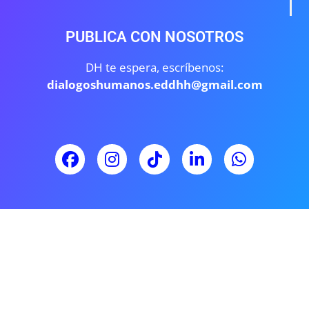
PUBLICA CON NOSOTROS
DH te espera, escríbenos:
dialogoshumanos.eddhh@gmail.com