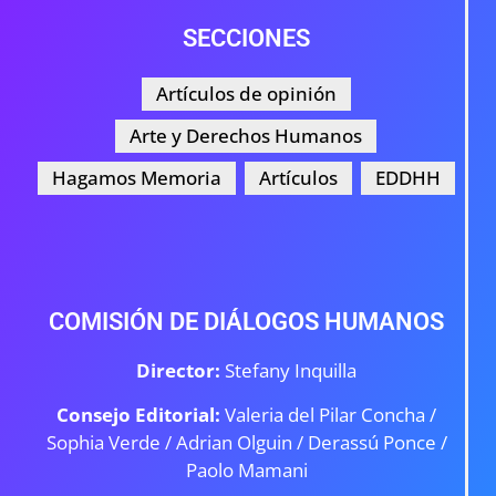
SECCIONES
Artículos de opinión
Arte y Derechos Humanos
Hagamos Memoria
Artículos
EDDHH
COMISIÓN DE DIÁLOGOS HUMANOS
Director:
Stefany Inquilla
Consejo Editorial:
Valeria del Pilar Concha /
Sophia Verde /
Adrian Olguin / Derassú Ponce /
Paolo Mamani