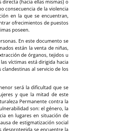
s directa (hacia ellas mismas) o
mo consecuencia de la violencia
ación en la que se encuentran,
ntrar ofrecimientos de puestos
timas poseen.
 personas. En este documento se
onados están la venta de niñas,
extracción de órganos, tejidos u
as víctimas está dirigida hacia
 clandestinas al servicio de los
menor será la dificultad que se
ujeres y que la mitad de este
aturaleza Permanente contra la
lnerabilidad son: el género, la
ncia en lugares en situación de
ausa de estigmatización social
ás desprotegida se encuentre la