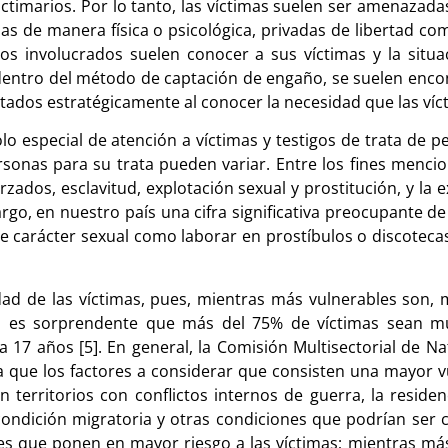
ictimarios. Por lo tanto, las víctimas suelen ser amenazada
as de manera física o psicológica, privadas de libertad co
los involucrados suelen conocer a sus víctimas y la situ
dentro del método de captación de engaño, se suelen enco
tados estratégicamente al conocer la necesidad que las víc
olo especial de atención a víctimas y testigos de trata de
ersonas para su trata pueden variar. Entre los fines menci
rzados, esclavitud, explotación sexual y prostitución, y la 
, en nuestro país una cifra significativa preocupante de l
 de carácter sexual como laborar en prostíbulos o discotecas
idad de las víctimas, pues, mientras más vulnerables son, 
 no es sorprendente que más del 75% de víctimas sean m
 17 años [5]. En general, la Comisión Multisectorial de N
ca que los factores a considerar que consisten una mayor vu
n territorios con conflictos internos de guerra, la reside
condición migratoria y otras condiciones que podrían ser c
tores que ponen en mayor riesgo a las víctimas; mientras m