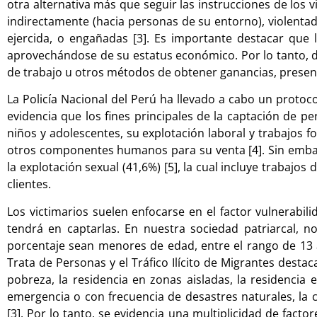
otra alternativa más que seguir las instrucciones de los v
indirectamente (hacia personas de su entorno), violentad
ejercida, o engañadas [3]. Es importante destacar que 
aprovechándose de su estatus económico. Por lo tanto, 
de trabajo u otros métodos de obtener ganancias, presen
La Policía Nacional del Perú ha llevado a cabo un protoc
evidencia que los fines principales de la captación de p
niños y adolescentes, su explotación laboral y trabajos fo
otros componentes humanos para su venta [4]. Sin embargo
la explotación sexual (41,6%) [5], la cual incluye trabajos
clientes.
Los victimarios suelen enfocarse en el factor vulnerabil
tendrá en captarlas. En nuestra sociedad patriarcal,
porcentaje sean menores de edad, entre el rango de 13 a
Trata de Personas y el Tráfico Ilícito de Migrantes desta
pobreza, la residencia en zonas aisladas, la residencia e
emergencia o con frecuencia de desastres naturales, la 
[3]. Por lo tanto, se evidencia una multiplicidad de fac