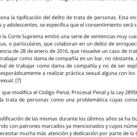
a la tipificación del delito de trata de personas. Esta inc
s y adolescentes, se especifica que el consentimiento será s
de la Corte Suprema emitió una serie de sentencias muy cue
us, o particulares, que colaboran en un delito de enriquec
ntencia de 28 de enero de 2016, que resuelve un caso de tr
 trabajar como dama de compañía en un bar, no obstante,
ginal de trabajar como dama de compañía y no de ser exp
esporádicamente a realizar práctica sexual alguna con los 
xual. [7]
que modifica el Código Penal, Procesal Penal y la Ley 2895
ce la trata de personas como una problemática cuyas con
dificación de las mismas durante los últimos años se ha bu
 dando con patrones marcados ya mencionados y cuyos númer
ecesitar mucha más atención y dedicación por parte de la Cie