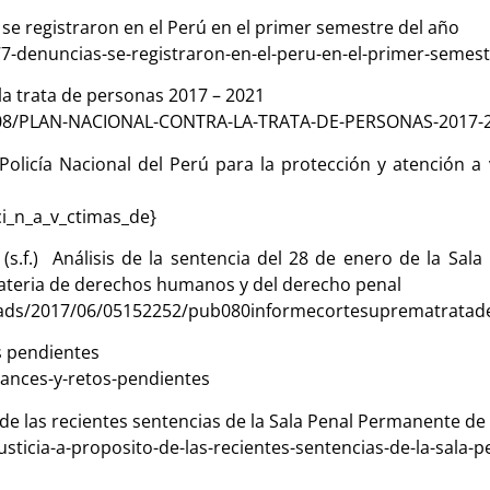
se registraron en el Perú en el primer semestre del año
77-denuncias-se-registraron-en-el-peru-en-el-primer-semest
la trata de personas 2017 – 2021
18/08/PLAN-NACIONAL-CONTRA-LA-TRATA-DE-PERSONAS-2017-2
olicía Nacional del Perú para la protección y atención a v
ci_n_a_v_ctimas_de
}
.) Análisis de la sentencia del 28 de enero de la Sala
materia de derechos humanos y del derecho penal
oads/2017/06/05152252/pub080informecortesuprematratad
s pendientes
vances-y-retos-pendientes
 de las recientes sentencias de la Sala Penal Permanente d
ticia-a-proposito-de-las-recientes-sentencias-de-la-sala-