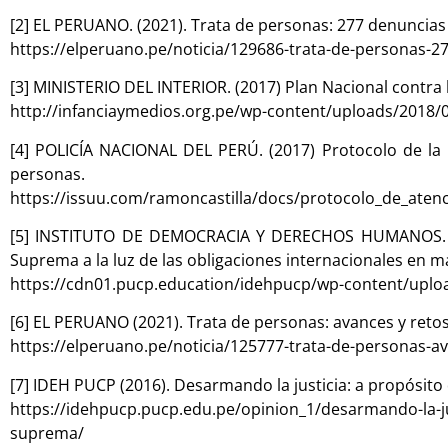
[2] EL PERUANO. (2021). Trata de personas: 277 denuncias 
https://elperuano.pe/noticia/129686-trata-de-personas-2
[3] MINISTERIO DEL INTERIOR. (2017) Plan Nacional contra 
http://infanciaymedios.org.pe/wp-content/uploads/20
[4] POLICÍA NACIONAL DEL PERÚ. (2017) Protocolo de la P
personas.
https://issuu.com/ramoncastilla/docs/protocolo_de_aten
[5] INSTITUTO DE DEMOCRACIA Y DERECHOS HUMANOS. (s.f
Suprema a la luz de las obligaciones internacionales en 
https://cdn01.pucp.education/idehpucp/wp-content/upl
[6] EL PERUANO (2021). Trata de personas: avances y reto
https://elperuano.pe/noticia/125777-trata-de-personas-a
[7] IDEH PUCP (2016). Desarmando la justicia: a propósito
https://idehpucp.pucp.edu.pe/opinion_1/desarmando-la-jus
suprema/