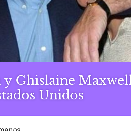
n y Ghislaine Maxwell
tados Unidos
umanos