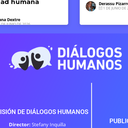
debemo
Derassu Pizarro Ponce
1 DE JUNIO DE 2026
Luz So
15 DE
ISIÓN DE DIÁLOGOS HUMANOS
PUBLI
Director:
Stefany Inquilla