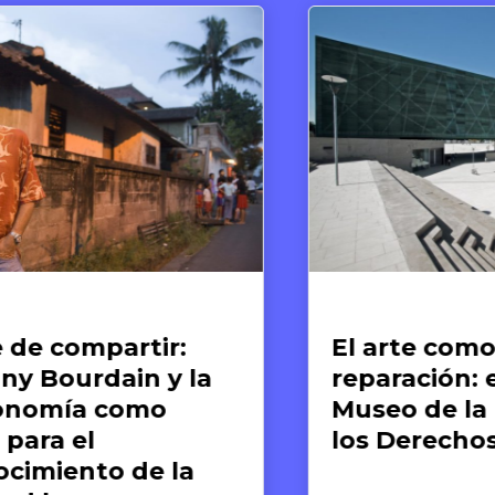
te y Derechos Humanos
Artículos
l arte como memoria y
El fin d
paración: el caso del
Guerra M
useo de la Memoria y
nacimie
os Derechos Humanos
sistema
humano