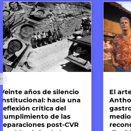
Arte y Derechos Humanos
Ar
El arte de compartir:
E
Anthony Bourdain y la
re
gastronomía como
M
medio para el
l
reconocimiento de la