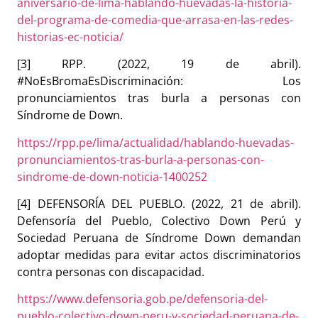
aniversario-de-lima-hablando-huevadas-la-historia-
del-programa-de-comedia-que-arrasa-en-las-redes-
historias-ec-noticia/
[3] RPP. (2022, 19 de abril).
#NoEsBromaEsDiscriminación: Los
pronunciamientos tras burla a personas con
Síndrome de Down.
https://rpp.pe/lima/actualidad/hablando-huevadas-
pronunciamientos-tras-burla-a-personas-con-
sindrome-de-down-noticia-1400252
[4] DEFENSORÍA DEL PUEBLO. (2022, 21 de abril).
Defensoría del Pueblo, Colectivo Down Perú y
Sociedad Peruana de Síndrome Down demandan
adoptar medidas para evitar actos discriminatorios
contra personas con discapacidad.
https://www.defensoria.gob.pe/defensoria-del-
pueblo-colectivo-down-peru-y-sociedad-peruana-de-