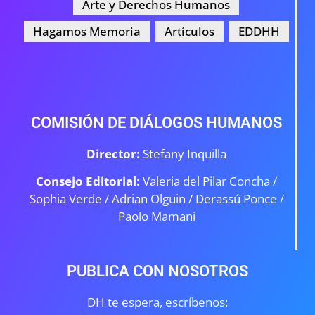
Arte y Derechos Humanos
Hagamos Memoria
Artículos
EDDHH
COMISIÓN DE DIÁLOGOS HUMANOS
Director:
Stefany Inquilla
Consejo Editorial:
Valeria del Pilar Concha /
Sophia Verde /
Adrian Olguin / Derassú Ponce /
Paolo Mamani
PUBLICA CON NOSOTROS
DH te espera, escríbenos: