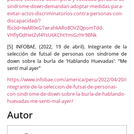
sindrome-down-demandan-adoptar-medidas-para-
evitar-actos-discriminatorios-contra-personas-con-
discapacidad/?
fbclid=IwAR0eGTwrahkARo8OVZQpomTdd-
VHfiyOdHetZvf4YsU6KChtYmiGzHr9BNk
[5] INFOBAE. (2022, 19 de abril).
Integrante de la
selección de futsal de personas con síndrome de
down sobre la burla de ‘Hablando Huevadas’: “Me
sentí mal ayer”
https://www.infobae.com/america/peru/2022/04/20/i
ntegrante-de-la-seleccion-de-futsal-de-personas-
con-sindrome-de-down-sobre-la-burla-de-hablando-
huevadas-me-senti-mal-ayer/
Autor