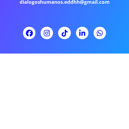
dialogoshumanos.eddhh@gmail.com