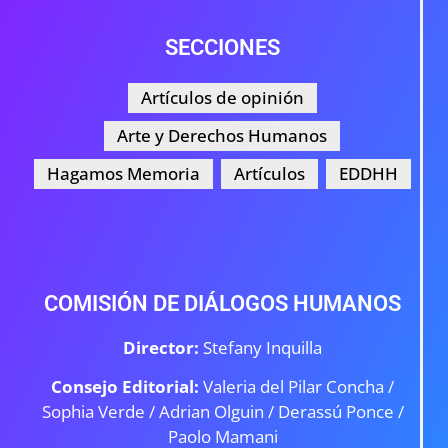
SECCIONES
Artículos de opinión
Arte y Derechos Humanos
Hagamos Memoria
Artículos
EDDHH
COMISIÓN DE DIÁLOGOS HUMANOS
Director:
Stefany Inquilla
Consejo Editorial:
Valeria del Pilar Concha /
Sophia Verde /
Adrian Olguin / Derassú Ponce /
Paolo Mamani