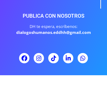
PUBLICA CON NOSOTROS
DH te espera, escríbenos:
dialogoshumanos.eddhh@gmail.com