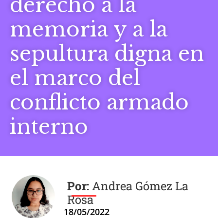
derecho a la
memoria y a la
sepultura digna en
el marco del
conflicto armado
interno
Andrea Gómez La
Rosa
18/05/2022