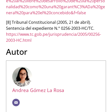
e%20al%20libre%20desarrollo%20de%20la%20perso
nalidad%20como%20una%20garant%C3%ADa%20ge
neral%20para%20el%20concebido&f=false
[8] Tribunal Constitucional (2005, 21 de abril).
Sentencia del expediente N.° 0256-2003-HC/TC.
https://www.tc.gob.pe/jurisprudencia/2005/00256-
2003-HC.html
Autor
Andrea Gómez La Rosa