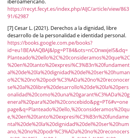
iberoamericano.
https://recyt.fecyt.es/index.php/AIJC/article/view/863
91/62987
[7] Cesar L. (2021). Derechos a la dignidad, libre
desarrollo de la personalidad e identidad personal.
https://books.google.com.pe/books?
id=eu1BEAAAQBAJ&lpg=PT84&ots=nCOnwxjeI5&dq=
Planteado%20ello%2C%20consideramos%20que%2C
%20en%20tanto%20expresi%C3%B3n%20fundament
al%20de%20la%20dignidad%20del%20ser%20human
o%2C%20no%20podr%C3%ADa%20no%20reconocer
se%20al%20libre%20desarrollo%20de%20la%20pers
onalidad%20como%20una%20garant%C3%ADa%20g
eneral%20para%20el%20concebido&pg=PT6#v=one
page&q=Planteado%20ello,%20consideramos%20qu
e,%20en%20tanto%20expresi%C3%B3n%20fundame
ntal%20de%20la%20dignidad%20del%20ser%20hum
ano,%20no%20podr%C3%ADa%20no%20reconocers