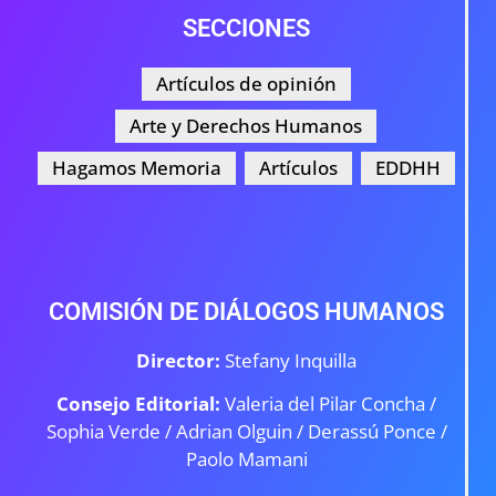
SECCIONES
Artículos de opinión
Arte y Derechos Humanos
Hagamos Memoria
Artículos
EDDHH
COMISIÓN DE DIÁLOGOS HUMANOS
Director:
Stefany Inquilla
Consejo Editorial:
Valeria del Pilar Concha /
Sophia Verde /
Adrian Olguin / Derassú Ponce /
Paolo Mamani