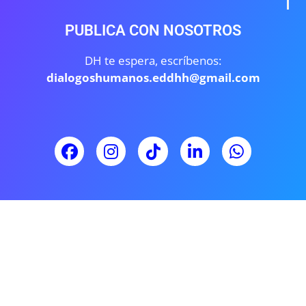
PUBLICA CON NOSOTROS
DH te espera, escríbenos:
dialogoshumanos.eddhh@gmail.com