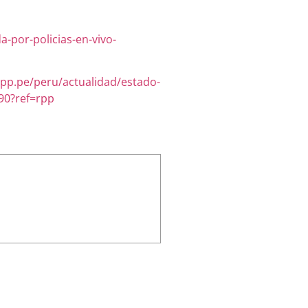
-por-policias-en-vivo-
rpp.pe/peru/actualidad/estado-
090?ref=rpp