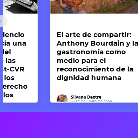
Arte y Derechos Humanos
Ar
El arte de compartir:
E
Anthony Bourdain y la
re
gastronomía como
M
medio para el
l
reconocimiento de la
dignidad humana
Silvana Dextre
17 DE JUNIO DE 2026