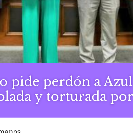
o pide perdón a Azul
olada y torturada por
umanos