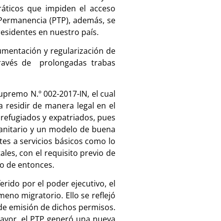
ráticos que impiden el acceso
Permanencia (PTP), además, se
residentes en nuestro país.
umentación y regularización de
través de prolongadas trabas
upremo N.º 002-2017-IN, el cual
 residir de manera legal en el
 refugiados y expatriados, pues
manitario y un modelo de buena
tes a servicios básicos como lo
les, con el requisito previo de
no de entonces.
rido por el poder ejecutivo, el
meno migratorio. Ello se reflejó
 de emisión de dichos permisos.
mayor, el PTP generó una nueva