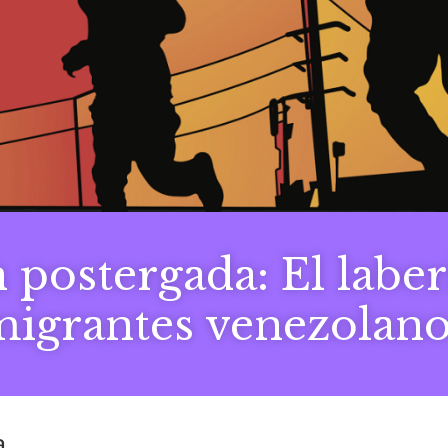
 postergada: El labe
migrantes venezolano
a