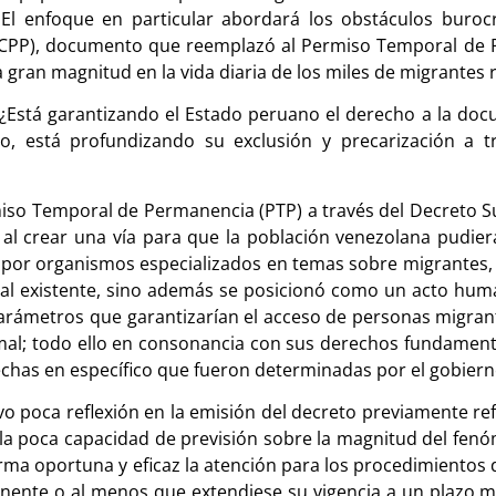
 El enfoque en particular abordará los obstáculos buroc
(CPP), documento que reemplazó al Permiso Temporal de 
 gran magnitud en la vida diaria de los miles de migrantes 
 ¿Está garantizando el Estado peruano el derecho a la doc
io, está profundizando su exclusión y precarización a 
rmiso Temporal de Permanencia (PTP) a través del Decreto S
l crear una vía para que la población venezolana pudiera
va por organismos especializados en temas sobre migrantes,
cial existente, sino además se posicionó como un acto hu
s parámetros que garantizarían el acceso de personas migran
rmal; todo ello en consonancia con sus derechos fundamenta
fechas en específico que fueron determinadas por el gobier
 poca reflexión en la emisión del decreto previamente refe
ó la poca capacidad de previsión sobre la magnitud del fenó
rma oportuna y eficaz la atención para los procedimientos
rmanente o al menos que extendiese su vigencia a un plazo 