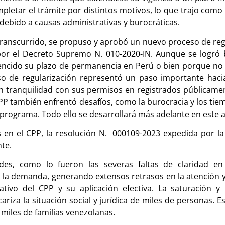
mpletar el trámite por distintos motivos, lo que trajo co
 debido a causas administrativas y burocráticas.
 transcurrido, se propuso y aprobó un nuevo proceso de r
r el Decreto Supremo N. 010-2020-IN. Aunque se logró b
vencido su plazo de permanencia en Perú o bien porque no s
so de regularización representó un paso importante haci
en tranquilidad con sus permisos en registrados públicamen
CPP también enfrentó desafíos, como la burocracia y los ti
rograma. Todo ello se desarrollará más adelante en este a
 en el CPP, la resolución N. 000109-2023 expedida por l
te.
tades, como lo fueron las severas faltas de claridad e
r la demanda, generando extensos retrasos en la atención y
tivo del CPP y su aplicación efectiva. La saturación y
ariza la situación social y jurídica de miles de personas. E
miles de familias venezolanas.