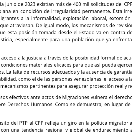
a junio de 2023 existían más de 400 mil solicitudes del CPP
na en condición de irregularidad permanente. Esta irregu
antes a la informalidad, explotación laboral, extorsión p
 que atraviesan. De igual modo, los mecanismos de revisi
 que esta posición tomada desde el Estado va en contra de
usticia, especialmente para una población que ya enfrent
ceso a la justicia a través de la posibilidad formal de acu
en condiciones materiales eficaces para que así pueda ejer
s. La falta de recursos adecuados y la ausencia de garantí
bilidad, como el de las personas venezolanas, el acceso a la
los mecanismos pertinentes para asegurar protección real y
rsos efectivos ante actos de Migraciones vulnera el derecho
bre Derechos Humanos. Como se demuestra, en lugar de b
nsito del PTP al CPP refleja un giro en la política migrator
 con una tendencia regional y global de endurecimiento a 