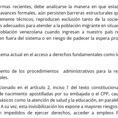
ormas recientes, debe analizarse la manera en que esta
avances formales, aún persisten barreras estructurales qu
mente técnicos, reproducen exclusión tanto de la socie
s adecuados para atender a la población migrante en situa
 población venezolana cuando ingresan a nuestro país r
 fuera del sistema o en riesgo de padecer la espera pr
tema actual en el acceso a derechos fundamentales como lo s
ento de los procedimientos administrativos para la reg
ales.
ionado en el artículo 2, inciso 1 del texto constitucion
 nacimiento apostilladas por su embajada o el CPP, cau
s básicos como la atención de salud y la educación, en parale
A su vez, esta invisibilización los expone a mayores riesgo
en impedidos de ejercer derechos, acceder a empleos f