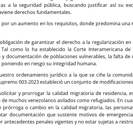
s a la seguridad pública, buscando justificar así su ex
raviene derechos fundamentales.
 por un aumento en los requisitos, donde predomina una na
bligación de garantizar el derecho a la regularización en 
 Tal como lo ha establecido la Corte Interamericana d
 y documentación de poblaciones vulnerables, la falta de u
, poniendo en riesgo su integridad humana.
uestro ordenamiento jurídico a la que se ciñe la comun
o supremo 003-2023 estableció un conjunto de modificacione
solicitar y prorrogar la calidad migratoria de residencia, 
o de muchos venezolanos asilados como refugiados. En cuant
e prórroga o cambio en la calidad migratoria, las person
sentar documentación que sustente motivos de emergencia 
 antecedentes penales vigentes y no estar sujetas a restri