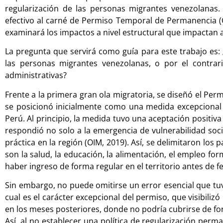
regularización de las personas migrantes venezolanas.
efectivo al carné de Permiso Temporal de Permanencia 
examinará los impactos a nivel estructural que impactan a
La pregunta que servirá como guía para este trabajo es:
las personas migrantes venezolanas, o por el contrar
administrativas?
Frente a la primera gran ola migratoria, se diseñó el Pe
se posicionó inicialmente como una medida excepcional a
Perú. Al principio, la medida tuvo una aceptación positi
respondió no solo a la emergencia de vulnerabilidad so
práctica en la región (OIM, 2019). Así, se delimitaron lo
son la salud, la educación, la alimentación, el empleo fo
haber ingreso de forma regular en el territorio antes de 
Sin embargo, no puede omitirse un error esencial que tuvo
cual es el carácter excepcional del permiso, que visibiliz
en los meses posteriores, donde no podría cubrirse de fo
Así, al no establecer una política de regularización pe