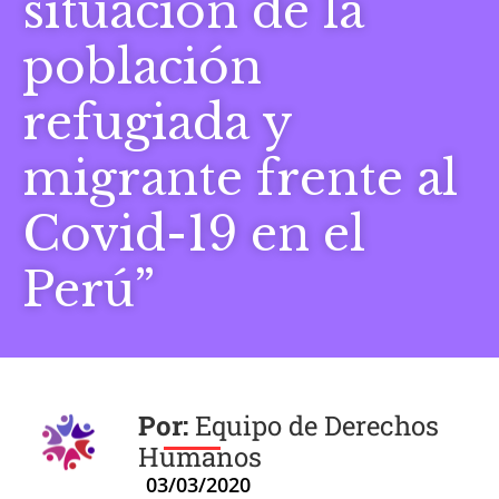
situación de la
población
refugiada y
migrante frente al
Covid-19 en el
Perú”
Equipo de Derechos
Humanos
03/03/2020